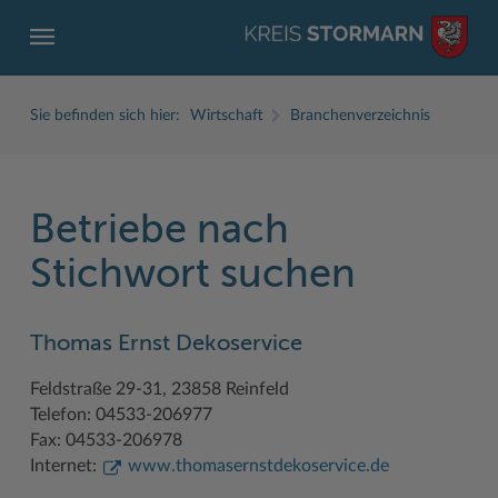
Sie befinden sich hier:
Wirtschaft
Branchenverzeichnis
Betriebe nach
ZURÜCK
ZURÜCK
ZURÜCK
ZURÜCK
ZURÜCK
ZURÜCK
Stichwort suchen
Service
Aktuelles
Der Kreis
Karriere
Wirtschaft
Freizeit und Kultur
Thomas Ernst Dekoservice
Ämter, Einrichtungen
Amtliche Bekanntmachungen
Fachbereiche
Ausbildung beim Kreis Stormarn
Beruf und Familie im Hansebelt
BahnRadWege
Feldstraße 29-31, 23858 Reinfeld
Bürgerportal Stormarn ↗
Ausschreibungen
Interessantes in und aus Stormarn
Der Kreis als Arbeitgeber
Branchenverzeichnis
Frei- und Hallenbäder
Telefon: 04533-206977
Führerscheine
Baustellen in Stormarn
Kreis Stormarn Porträt
Ihre Bewerbung
EG-Dienstleistungsrichtlinie (EG-DLRL)
Herrenhäuser
Fax: 04533-206978
Internet:
www.thomasernstdekoservice.de
Formulare & Dokumente
Bildungskommune
Kreiskarte
Initiativbewerbungen Verwaltung
Handwerk für nachhaltiges Wirtschaften
Kultur