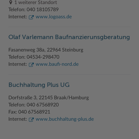
1 weiterer Standort
Telefon: 040 18105789
Woche der Seelischen Gesundheit
Zahlen, Daten, Fakten
Internet:
www.logoass.de
#MeinStormarn
Karrieretag
Olaf Varlemann Baufnanzierunsgberatung
Fasanenweg 38a, 22964 Steinburg
Telefon: 04534-298470
Internet:
www.baufi-nord.de
Buchhaltung Plus UG
Dorfstraße 3, 22145 Braak/Hamburg
Telefon: 040 67568920
Fax: 040 67568921
Internet:
www.buchhaltung-plus.de