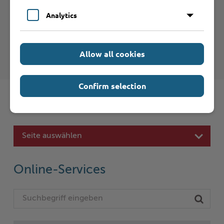
Haftungsauschluss
Analytics
Hinweise zum Haftungsausschluß bei Links zu anderen
Internet-Seiten entnehmen Sie bitte den
Nutzungsbedingungen
.
Allow all cookies
Confirm selection
Schnelleinstieg
Seite auswählen
Online-Services