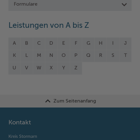
Formulare
Leistungen von A bis Z
A
B
C
D
E
F
G
H
I
J
K
L
M
N
O
P
Q
R
S
T
U
V
W
X
Y
Z
Zum Seitenanfang
Kontakt
Kreis Stormarn