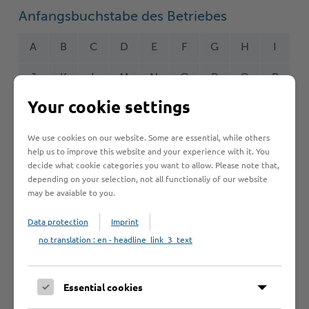
Anfangsbuchstabe des Betriebes
A
B
C
D
E
F
G
H
I
J
K
L
M
N
O
P
Q
R
Your cookie settings
S
T
U
V
W
Y
Z
Ö
2
We use cookies on our website. Some are essential, while others
help us to improve this website and your experience with it. You
decide what cookie categories you want to allow. Please note that,
Betrieb anmelden
depending on your selection, not all functionaliy of our website
may be avaiable to you.
Sie vermissen einen Eintrag in der Liste? Melden Sie
Ihren Betrieb in 3 einfachen Schritten an.
Data protection
Imprint
no translation : en - headline_link_3_text
Betrieb anmelden
Essential cookies