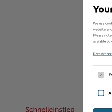
Your
We use cooki
website and
Please note 
avaiable to 
Data protec
E
A
Schnelleinstieg