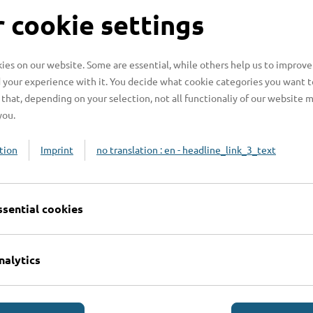
S
 cookie settings
es on our website. Some are essential, while others help us to improve
 your experience with it. You decide what cookie categories you want t
H
that, depending on your selection, not all functionaliy of our website 
you.
H
z
tion
Imprint
no translation : en - headline_link_3_text
b
ssential cookies
nalytics
Online-Services
L