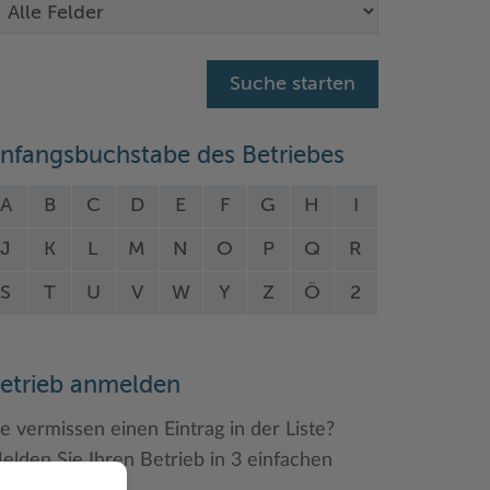
nfangsbuchstabe des Betriebes
A
B
C
D
E
F
G
H
I
J
K
L
M
N
O
P
Q
R
S
T
U
V
W
Y
Z
Ö
2
etrieb anmelden
ie vermissen einen Eintrag in der Liste?
elden Sie Ihren Betrieb in 3 einfachen