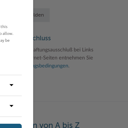
chritten an.
Betrieb anmelden
 this
o allow.
aftungsauschluss
may be
inweise zum Haftungsausschluß bei Links
u anderen Internet-Seiten entnehmen Sie
itte den
Nutzungsbedingungen
.
eistungen von A bis Z