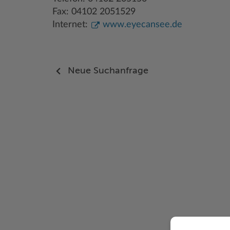
Fax: 04102 2051529
Internet:
www.eyecansee.de
Neue Suchanfrage