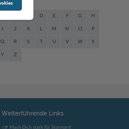
ookies
A
B
C
D
E
F
G
H
I
J
K
L
M
N
O
P
Q
R
S
T
U
V
W
X
Y
Z
Weiterführende Links
Mach Dich stark für Stormarn!