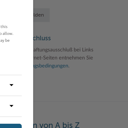
chritten an.
Betrieb anmelden
 this
o allow.
aftungsauschluss
may be
inweise zum Haftungsausschluß bei Links
u anderen Internet-Seiten entnehmen Sie
itte den
Nutzungsbedingungen
.
eistungen von A bis Z