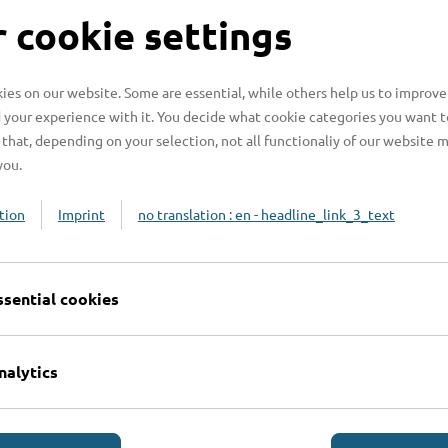
S
 cookie settings
es on our website. Some are essential, while others help us to improve
 your experience with it. You decide what cookie categories you want t
H
that, depending on your selection, not all functionaliy of our website 
you.
H
z
tion
Imprint
no translation : en - headline_link_3_text
b
ssential cookies
nalytics
Online-Services
L