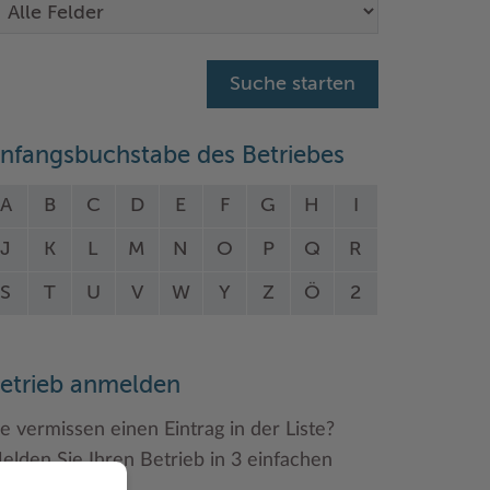
nfangsbuchstabe des Betriebes
A
B
C
D
E
F
G
H
I
J
K
L
M
N
O
P
Q
R
S
T
U
V
W
Y
Z
Ö
2
etrieb anmelden
ie vermissen einen Eintrag in der Liste?
elden Sie Ihren Betrieb in 3 einfachen