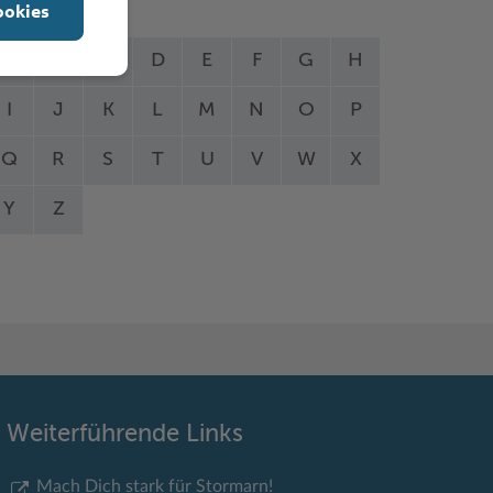
ookies
A
B
C
D
E
F
G
H
I
J
K
L
M
N
O
P
Q
R
S
T
U
V
W
X
Y
Z
Weiterführende Links
Mach Dich stark für Stormarn!