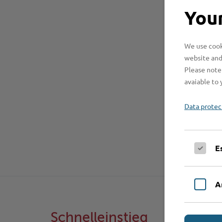
Your
We use cooki
website and
Please note 
avaiable to 
Data protec
E
A
Schnelleinstieg