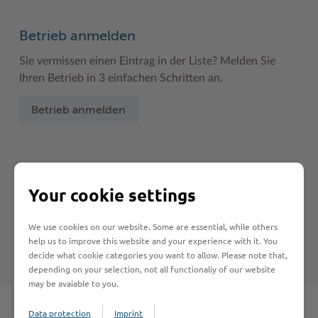
Betrieb anmelden
Sie vermissen einen Eintrag in der Liste? Melden Sie
Ihren Betrieb in 3 einfachen Schritten an.
Betrieb anmelden
Haftungsauschluss
Your cookie settings
Hinweise zum Haftungsausschluß bei Links zu anderen
Internet-Seiten entnehmen Sie bitte den
We use cookies on our website. Some are essential, while others
Nutzungsbedingungen
.
help us to improve this website and your experience with it. You
decide what cookie categories you want to allow. Please note that,
depending on your selection, not all functionaliy of our website
may be avaiable to you.
Data protection
Imprint