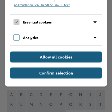
Schnelleinstieg
no translation : en - headline_link_3_text
Seite auswählen
Essential cookies
Online-Services
Analytics
Allow all cookies
Formulare
Confirm selection
Leistungen von A bis Z
A
B
C
D
E
F
G
H
I
J
K
L
M
N
O
P
Q
R
S
T