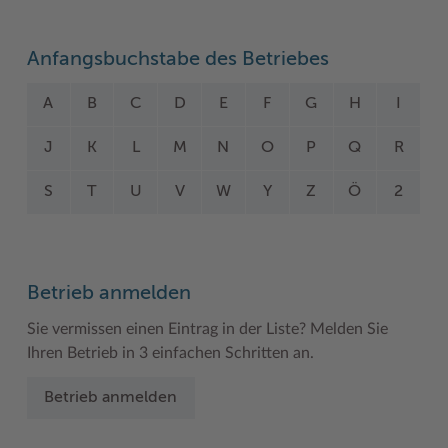
Woche der Seelischen Gesundheit
Zahlen, Daten, Fakten
Anfangsbuchstabe des Betriebes
#MeinStormarn
A
B
C
D
E
F
G
H
I
Karrieretag
J
K
L
M
N
O
P
Q
R
S
T
U
V
W
Y
Z
Ö
2
Betrieb anmelden
Sie vermissen einen Eintrag in der Liste? Melden Sie
Ihren Betrieb in 3 einfachen Schritten an.
Betrieb anmelden