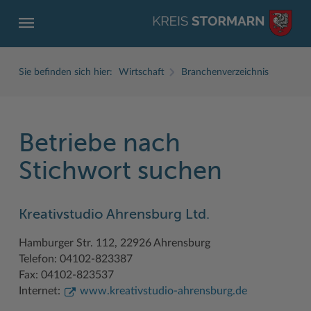
Sie befinden sich hier:
Wirtschaft
Branchenverzeichnis
Betriebe nach
ZURÜCK
ZURÜCK
ZURÜCK
ZURÜCK
ZURÜCK
ZURÜCK
Stichwort suchen
Service
Aktuelles
Der Kreis
Karriere
Wirtschaft
Freizeit und Kultur
Kreativstudio Ahrensburg Ltd.
Ämter, Einrichtungen
Amtliche Bekanntmachungen
Fachbereiche
Ausbildung beim Kreis Stormarn
Beruf und Familie im Hansebelt
BahnRadWege
Hamburger Str. 112, 22926 Ahrensburg
Bürgerportal Stormarn ↗
Ausschreibungen
Interessantes in und aus Stormarn
Der Kreis als Arbeitgeber
Branchenverzeichnis
Frei- und Hallenbäder
Telefon: 04102-823387
Führerscheine
Baustellen in Stormarn
Kreis Stormarn Porträt
Ihre Bewerbung
EG-Dienstleistungsrichtlinie (EG-DLRL)
Herrenhäuser
Fax: 04102-823537
Internet:
www.kreativstudio-ahrensburg.de
Formulare & Dokumente
Bildungskommune
Kreiskarte
Initiativbewerbungen Verwaltung
Handwerk für nachhaltiges Wirtschaften
Kultur