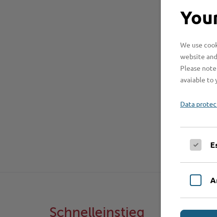
Your
We use cooki
website and
Please note 
avaiable to 
Data protec
E
A
Schnelleinstieg