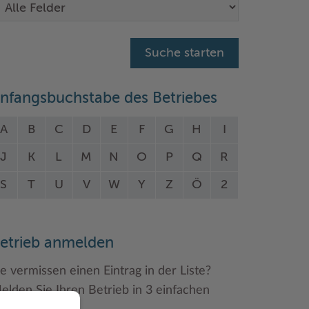
nfangsbuchstabe des Betriebes
A
B
C
D
E
F
G
H
I
J
K
L
M
N
O
P
Q
R
S
T
U
V
W
Y
Z
Ö
2
etrieb anmelden
ie vermissen einen Eintrag in der Liste?
elden Sie Ihren Betrieb in 3 einfachen