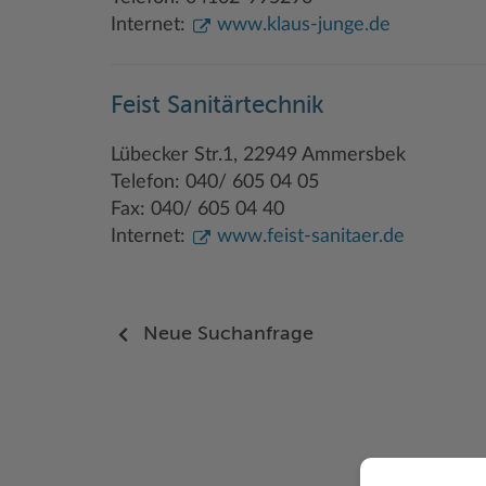
Internet:
www.klaus-junge.de
Feist Sanitärtechnik
Lübecker Str.1, 22949 Ammersbek
Telefon: 040/ 605 04 05
Fax: 040/ 605 04 40
Internet:
www.feist-sanitaer.de
Neue Suchanfrage