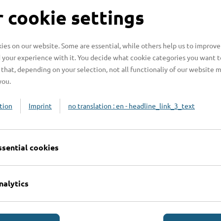
S
 cookie settings
es on our website. Some are essential, while others help us to improve
 your experience with it. You decide what cookie categories you want t
H
that, depending on your selection, not all functionaliy of our website 
you.
H
z
tion
Imprint
no translation : en - headline_link_3_text
b
ssential cookies
nalytics
Online-Services
L