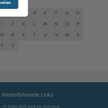
ookies
A
B
C
D
E
F
G
H
I
J
K
L
M
N
O
P
Q
R
S
T
U
V
W
X
Y
Z
Weiterführende Links
Mach Dich stark für Stormarn!