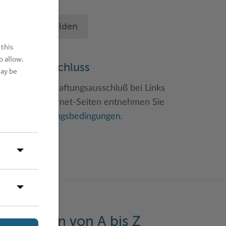
chritten an.
Betrieb anmelden
 this
o allow.
aftungsauschluss
may be
inweise zum Haftungsausschluß bei Links
u anderen Internet-Seiten entnehmen Sie
itte den
Nutzungsbedingungen
.
eistungen von A bis Z