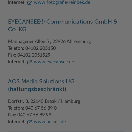
Internet:
www.fotografie-reinbek.de
Woche der Seelischen Gesundheit
Zahlen, Daten, Fakten
#MeinStormarn
EYECANSEE® Communications GmbH &
Co. KG
Karrieretag
Manhagener Allee 5 , 22926 Ahrensburg
Telefon: 04102 205150
Fax: 04102 2051529
Internet:
www.eyecansee.de
AOS Media Solutions UG
(haftungsbeschränkt)
Dorfstr. 3, 22145 Braak / Hamburg
Telefon: 040 67 56 89 0
Fax: 040 67 56 89 99
Internet:
www.aosms.de