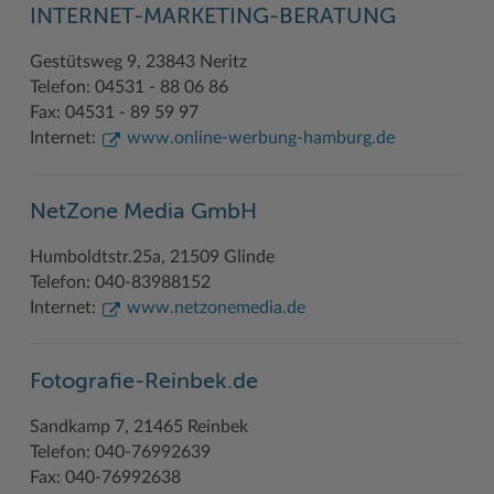
INTERNET-MARKETING-BERATUNG
Geodatenportale (Kreiskarte)
Fotoarchiv
Kreispräsident
Offene Stellen
Klimaschutz beim Kreis Stormarn
Kulturelle Einrichtungen
Gestütsweg 9, 23843 Neritz
Kfz-Zulassung
Hitzeschutz
Kreistag und Ausschüsse
Praktika und FSJ
Projekt e-Gewerbe
Museen
Telefon: 04531 - 88 06 86
Kontakt / Öffnungszeiten
Klimaanpassungskonzept
Kreistag Sitzungskalender
Weiterbildung beim Kreis Stormarn
Stormarner Bündnis für bezahlbares Wohnen
Naturschutzgebiete
Fax: 04531 - 89 59 97
Internet:
www.online-werbung-hamburg.de
Lebenslagen
Kreistag Sitzungskalender
Kreisverwaltung
Wen wir suchen
Wirtschafts- und Aufbaugesellschaft Stormarn
Radwandern
Leistungen
Lokales Wetter
Landrat
Zahlen, Daten, Fakten
Storchenhorste
NetZone Media GmbH
Lexikon
Newsletter
Sonderbereiche
Lieblingsplätze in der Metropolregion
Humboldtstr.25a, 21509 Glinde
Publikationen
Pressemeldungen
Stabsbereiche
Termine und Veranstaltungen
Telefon: 040-83988152
Internet:
www.netzonemedia.de
Wo Sie uns finden
Social Media
Städte und Gemeinden
Tourismus
Wunsch-Kennzeichen ↗
Stellenangebote
Wahlen im Kreis
Umlandscout Hamburg
Fotografie-Reinbek.de
Zuständigkeitsfinder SH ↗
Stormarninfo
Wappen und Geschichte
Vereine und Gruppen
Sandkamp 7, 21465 Reinbek
Termine
Wappenrolle
Wälder und Moore
Telefon: 040-76992639
Fax: 040-76992638
Ukrainehilfe
Was ist ein Kreis?