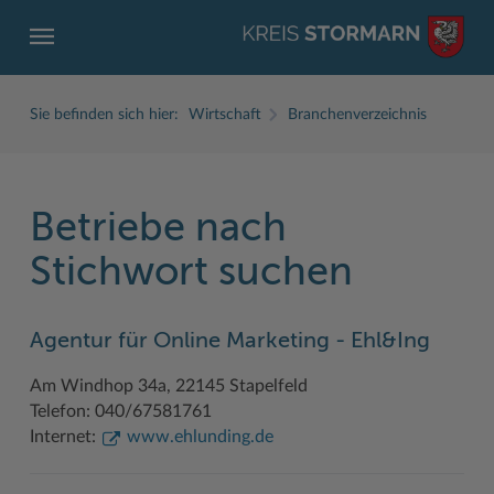
Sie befinden sich hier:
Wirtschaft
Branchenverzeichnis
Betriebe nach
ZURÜCK
ZURÜCK
ZURÜCK
ZURÜCK
ZURÜCK
ZURÜCK
Stichwort suchen
Service
Aktuelles
Der Kreis
Karriere
Wirtschaft
Freizeit und Kultur
Agentur für Online Marketing - Ehl&Ing
Ämter, Einrichtungen
Amtliche Bekanntmachungen
Fachbereiche
Ausbildung beim Kreis Stormarn
Beruf und Familie im Hansebelt
BahnRadWege
Am Windhop 34a, 22145 Stapelfeld
Bürgerportal Stormarn ↗
Ausschreibungen
Interessantes in und aus Stormarn
Der Kreis als Arbeitgeber
Branchenverzeichnis
Frei- und Hallenbäder
Telefon: 040/67581761
Führerscheine
Baustellen in Stormarn
Kreis Stormarn Porträt
Ihre Bewerbung
EG-Dienstleistungsrichtlinie (EG-DLRL)
Herrenhäuser
Internet:
www.ehlunding.de
Formulare & Dokumente
Bildungskommune
Kreiskarte
Initiativbewerbungen Verwaltung
Handwerk für nachhaltiges Wirtschaften
Kultur