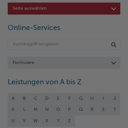
Seite auswählen
Online-Services
Formulare
Leistungen von A bis Z
A
B
C
D
E
F
G
H
I
J
K
L
M
N
O
P
Q
R
S
T
U
V
W
X
Y
Z