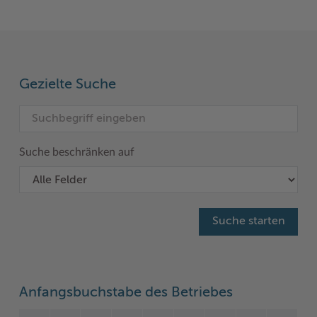
Woche der Seelischen Gesundheit
Zahlen, Daten, Fakten
#MeinStormarn
Karrieretag
Gezielte Suche
Suche beschränken auf
Anfangsbuchstabe des Betriebes