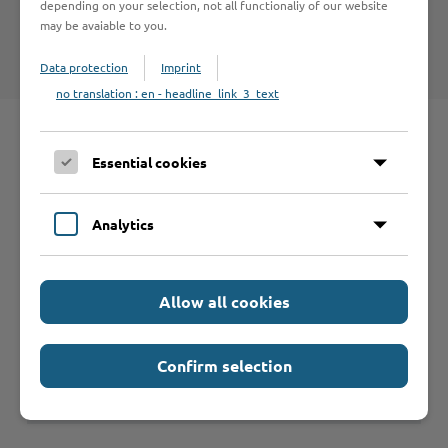
depending on your selection, not all functionaliy of our website
Internet-Seiten entnehmen Sie bitte den
may be avaiable to you.
Nutzungsbedingungen
.
Data protection
Imprint
no translation : en - headline_link_3_text
Schnelleinstieg
Essential cookies
Seite auswählen
Analytics
Online-Services
Allow all cookies
Confirm selection
Formulare