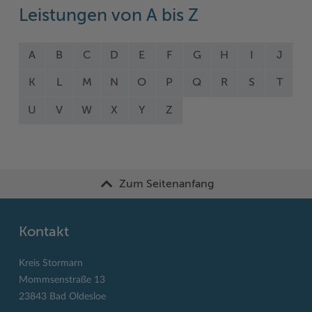
Leistungen von A bis Z
A
B
C
D
E
F
G
H
I
J
K
L
M
N
O
P
Q
R
S
T
U
V
W
X
Y
Z
Zum Seitenanfang
Kontakt
Kreis Stormarn
Mommsenstraße 13
23843 Bad Oldesloe