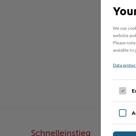
Your
We use cooki
website and
Please note 
avaiable to 
Data protec
E
A
Schnelleinstieg