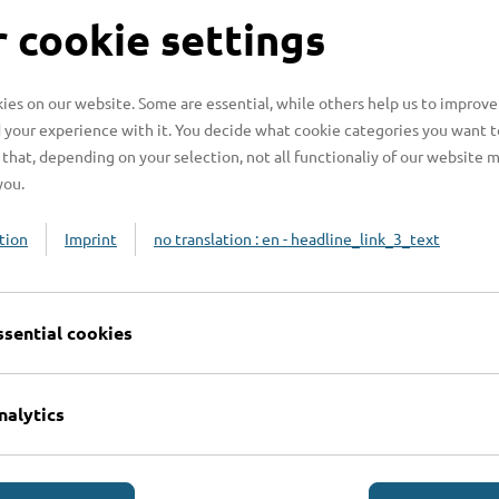
S
 cookie settings
es on our website. Some are essential, while others help us to improve
 your experience with it. You decide what cookie categories you want t
H
that, depending on your selection, not all functionaliy of our website 
you.
H
z
tion
Imprint
no translation : en - headline_link_3_text
b
ssential cookies
nalytics
Online-Services
L