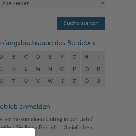
nfangsbuchstabe des Betriebes
A
B
C
D
E
F
G
H
I
J
K
L
M
N
O
P
Q
R
S
T
U
V
W
Y
Z
Ö
2
etrieb anmelden
ie vermissen einen Eintrag in der Liste?
elden Sie Ihren Betrieb in 3 einfachen