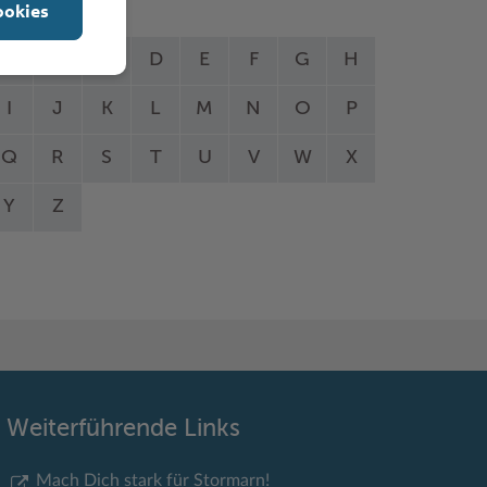
ookies
A
B
C
D
E
F
G
H
I
J
K
L
M
N
O
P
Q
R
S
T
U
V
W
X
Y
Z
Weiterführende Links
Mach Dich stark für Stormarn!