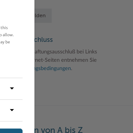
chritten an.
Betrieb anmelden
 this
o allow.
aftungsauschluss
may be
inweise zum Haftungsausschluß bei Links
u anderen Internet-Seiten entnehmen Sie
itte den
Nutzungsbedingungen
.
eistungen von A bis Z