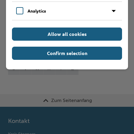
Formulare
Analytics
Leistungen von A bis Z
Allow all cookies
A
B
C
D
E
F
G
H
I
J
Confirm selection
K
L
M
N
O
P
Q
R
S
T
U
V
W
X
Y
Z
Zum Seitenanfang
Kontakt