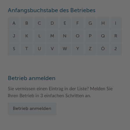
Woche der Seelischen Gesundheit
Zahlen, Daten, Fakten
Anfangsbuchstabe des Betriebes
#MeinStormarn
A
B
C
D
E
F
G
H
I
Karrieretag
J
K
L
M
N
O
P
Q
R
S
T
U
V
W
Y
Z
Ö
2
Betrieb anmelden
Sie vermissen einen Eintrag in der Liste? Melden Sie
Ihren Betrieb in 3 einfachen Schritten an.
Betrieb anmelden