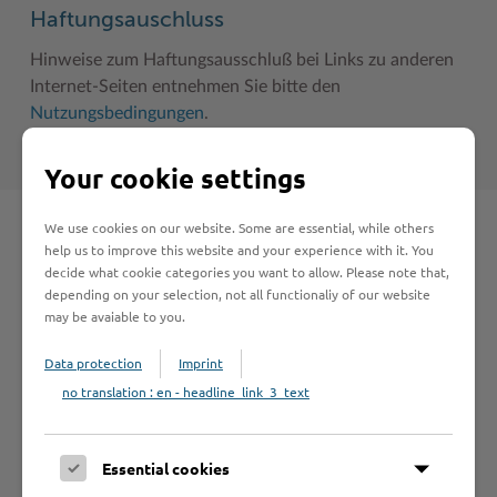
Haftungsauschluss
Hinweise zum Haftungsausschluß bei Links zu anderen
Internet-Seiten entnehmen Sie bitte den
Nutzungsbedingungen
.
Your cookie settings
We use cookies on our website. Some are essential, while others
Schnelleinstieg
help us to improve this website and your experience with it. You
decide what cookie categories you want to allow. Please note that,
depending on your selection, not all functionaliy of our website
Seite auswählen
may be avaiable to you.
Data protection
Imprint
Online-Services
no translation : en - headline_link_3_text
Essential cookies