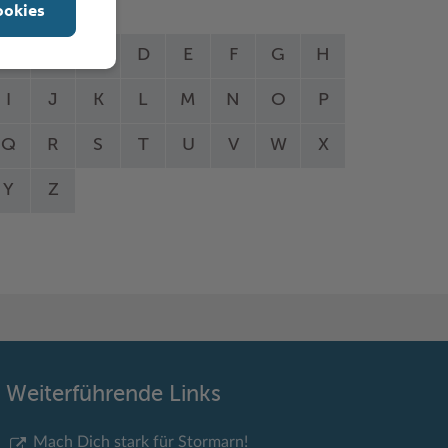
ookies
A
B
C
D
E
F
G
H
I
J
K
L
M
N
O
P
Q
R
S
T
U
V
W
X
Y
Z
Weiterführende Links
Mach Dich stark für Stormarn!