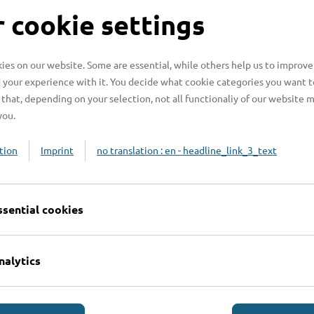
S
 cookie settings
es on our website. Some are essential, while others help us to improve
 your experience with it. You decide what cookie categories you want t
H
that, depending on your selection, not all functionaliy of our website 
you.
H
z
tion
Imprint
no translation : en - headline_link_3_text
b
ssential cookies
nalytics
Online-Services
L