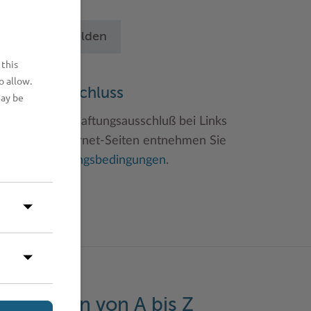
chritten an.
Betrieb anmelden
 this
o allow.
aftungsauschluss
may be
inweise zum Haftungsausschluß bei Links
u anderen Internet-Seiten entnehmen Sie
itte den
Nutzungsbedingungen
.
eistungen von A bis Z