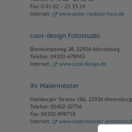
Fax: 0 41 02 – 21 15 14
Internet:
www.peter-rantzau-haus.de
cool-design Fotostudio
Bornkampsweg 38, 22926 Ahrensburg
Telefon: 04102-678943
Internet:
www.cool-design.de
Ihr Malermeister
Hamburger Strasse 186, 22926 Ahrensburg
Telefon: 01402-32756
Fax: 04102-898718
Internet:
www.malermeister-prinzhorn.