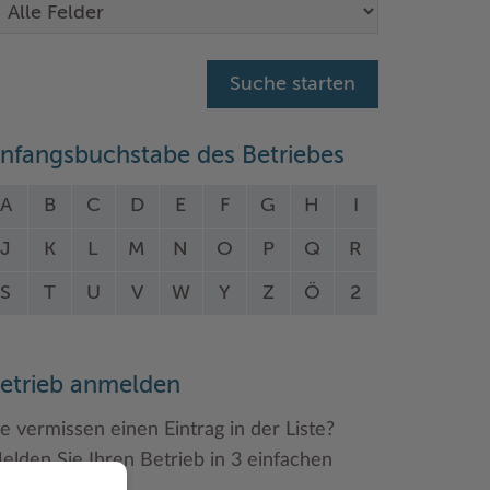
nfangsbuchstabe des Betriebes
A
B
C
D
E
F
G
H
I
J
K
L
M
N
O
P
Q
R
S
T
U
V
W
Y
Z
Ö
2
etrieb anmelden
ie vermissen einen Eintrag in der Liste?
elden Sie Ihren Betrieb in 3 einfachen