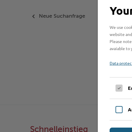
Your
Neue Suchanfrage
We use cooki
website and
Please note 
avaiable to 
Data protec
E
A
Schnelleinstieg