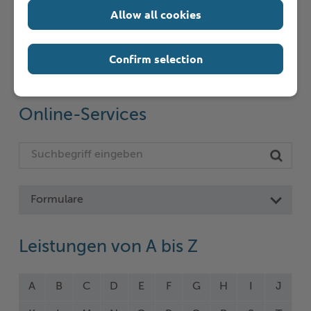
Allow all cookies
Schnelleinstieg
Confirm selection
Seite auswählen
Online-Services
Formulare
Leistungen von A bis Z
A
B
C
D
E
F
G
H
I
J