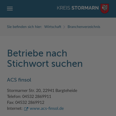
Sie befinden sich hier:
Wirtschaft
Branchenverzeichnis
Betriebe nach
ZURÜCK
ZURÜCK
ZURÜCK
ZURÜCK
ZURÜCK
ZURÜCK
Stichwort suchen
Service
Aktuelles
Der Kreis
Karriere
Wirtschaft
Freizeit und Kultur
ACS finsol
Ämter, Einrichtungen
Amtliche Bekanntmachungen
Fachbereiche
Ausbildung beim Kreis Stormarn
Beruf und Familie im Hansebelt
BahnRadWege
Stormarner Str. 20, 22941 Bargteheide
Bürgerportal Stormarn ↗
Ausschreibungen
Interessantes in und aus Stormarn
Der Kreis als Arbeitgeber
Branchenverzeichnis
Frei- und Hallenbäder
Telefon: 04532 2869911
Führerscheine
Baustellen in Stormarn
Kreis Stormarn Porträt
Ihre Bewerbung
EG-Dienstleistungsrichtlinie (EG-DLRL)
Herrenhäuser
Fax: 04532 2869912
Internet:
www.acs-finsol.de
Formulare & Dokumente
Bildungskommune
Kreiskarte
Initiativbewerbungen Verwaltung
Handwerk für nachhaltiges Wirtschaften
Kultur