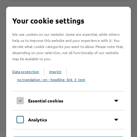
Your cookie settings
Betrieb anmelden
We use cookies on our website. Some are essential, while others
Sie vermissen einen Eintrag in der Liste? Melden Sie
help us to improve this website and your experience with it. You
Ihren Betrieb in 3 einfachen Schritten an.
decide what cookie categories you want to allow. Please note that,
depending on your selection, not all functionaliy of our website
Betrieb anmelden
may be avaiable to you.
Data protection
Imprint
no translation : en - headline_link_3_text
Haftungsauschluss
Hinweise zum Haftungsausschluß bei Links zu anderen
Essential cookies
Internet-Seiten entnehmen Sie bitte den
Nutzungsbedingungen
.
Analytics