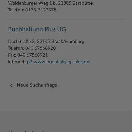
Waldenburger Weg 1 b, 22885 Barsbüttel
Telefon: 0173-2127878
Woche der Seelischen Gesundheit
Zahlen, Daten, Fakten
#MeinStormarn
Buchhaltung Plus UG
Karrieretag
Dorfstraße 3, 22145 Braak/Hamburg
Telefon: 040 67568920
Fax: 040 67568921
Internet:
www.buchhaltung-plus.de
Neue Suchanfrage