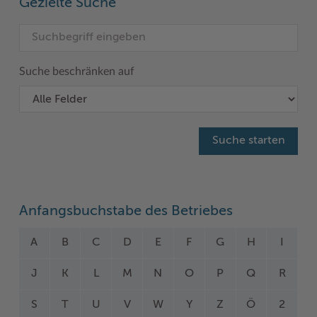
Gezielte Suche
Suche beschränken auf
Anfangsbuchstabe des Betriebes
A
B
C
D
E
F
G
H
I
J
K
L
M
N
O
P
Q
R
S
T
U
V
W
Y
Z
Ö
2