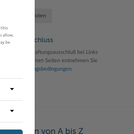
chritten an.
Betrieb anmelden
 this
o allow.
aftungsauschluss
may be
inweise zum Haftungsausschluß bei Links
u anderen Internet-Seiten entnehmen Sie
itte den
Nutzungsbedingungen
.
eistungen von A bis Z