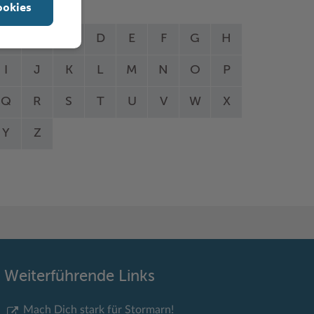
ookies
A
B
C
D
E
F
G
H
I
J
K
L
M
N
O
P
Q
R
S
T
U
V
W
X
Y
Z
Weiterführende Links
Mach Dich stark für Stormarn!