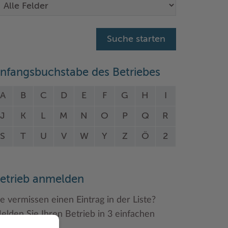
nfangsbuchstabe des Betriebes
A
B
C
D
E
F
G
H
I
J
K
L
M
N
O
P
Q
R
S
T
U
V
W
Y
Z
Ö
2
etrieb anmelden
ie vermissen einen Eintrag in der Liste?
elden Sie Ihren Betrieb in 3 einfachen