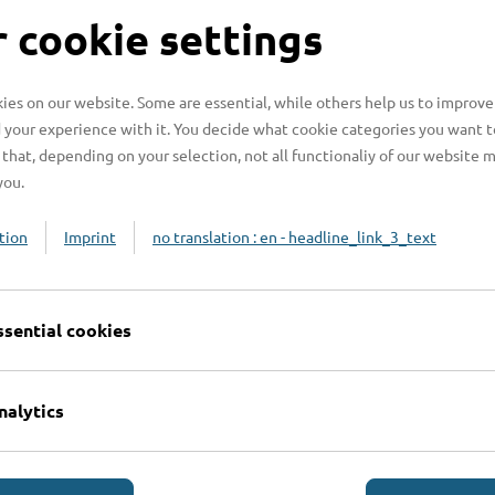
S
 cookie settings
es on our website. Some are essential, while others help us to improve
 your experience with it. You decide what cookie categories you want t
H
that, depending on your selection, not all functionaliy of our website 
you.
H
z
tion
Imprint
no translation : en - headline_link_3_text
b
ssential cookies
nalytics
Online-Services
L