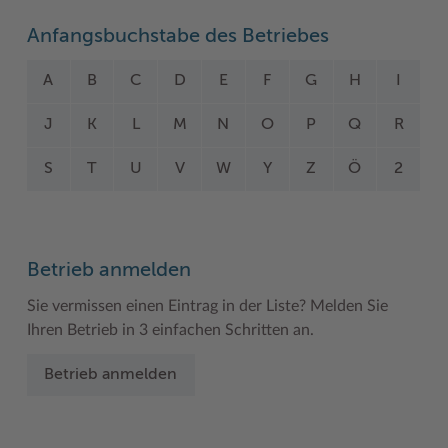
Woche der Seelischen Gesundheit
Zahlen, Daten, Fakten
Anfangsbuchstabe des Betriebes
#MeinStormarn
A
B
C
D
E
F
G
H
I
Karrieretag
J
K
L
M
N
O
P
Q
R
S
T
U
V
W
Y
Z
Ö
2
Betrieb anmelden
Sie vermissen einen Eintrag in der Liste? Melden Sie
Ihren Betrieb in 3 einfachen Schritten an.
Betrieb anmelden