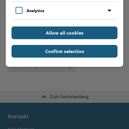
Formulare
Analytics
Leistungen von A bis Z
Allow all cookies
A
B
C
D
E
F
G
H
I
J
Confirm selection
K
L
M
N
O
P
Q
R
S
T
U
V
W
X
Y
Z
Zum Seitenanfang
Kontakt