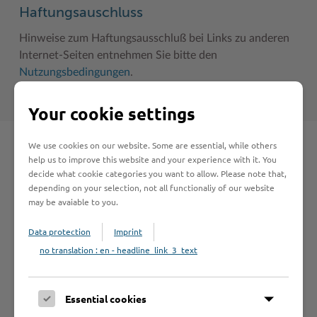
Haftungsauschluss
Hinweise zum Haftungsausschluß bei Links zu anderen
Internet-Seiten entnehmen Sie bitte den
Nutzungsbedingungen
.
Your cookie settings
We use cookies on our website. Some are essential, while others
Schnelleinstieg
help us to improve this website and your experience with it. You
decide what cookie categories you want to allow. Please note that,
depending on your selection, not all functionaliy of our website
Seite auswählen
may be avaiable to you.
Data protection
Imprint
Online-Services
no translation : en - headline_link_3_text
Essential cookies