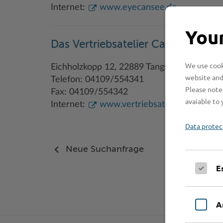
Internet:
www.eyecansee.de
Your
Das Vertriebsatelier Carsten Weis
We use cooki
Eichholzkopp 12, 22889 Tangstedt
website and
Telefon: 04109/554341
Please note 
Fax: 04109/554342
avaiable to 
Internet:
www.vertriebsatelier.de
Data protec
Neue Suchanfrage
E
A