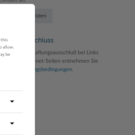
chritten an.
Betrieb anmelden
 this
aftungsauschluss
o allow.
inweise zum Haftungsausschluß bei Links
may be
u anderen Internet-Seiten entnehmen Sie
itte den
Nutzungsbedingungen
.