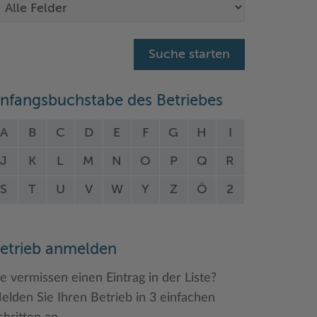
nfangsbuchstabe des Betriebes
A
B
C
D
E
F
G
H
I
J
K
L
M
N
O
P
Q
R
S
T
U
V
W
Y
Z
Ö
2
etrieb anmelden
ie vermissen einen Eintrag in der Liste?
elden Sie Ihren Betrieb in 3 einfachen