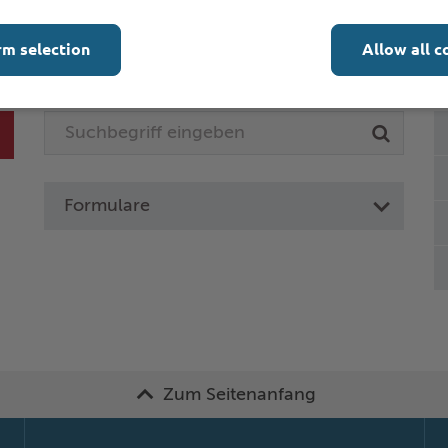
rm selection
Allow all c
Online-Services
L
Formulare
Zum Seitenanfang