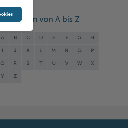
ookies
eistungen von A bis Z
A
B
C
D
E
F
G
H
I
J
K
L
M
N
O
P
Q
R
S
T
U
V
W
X
Y
Z