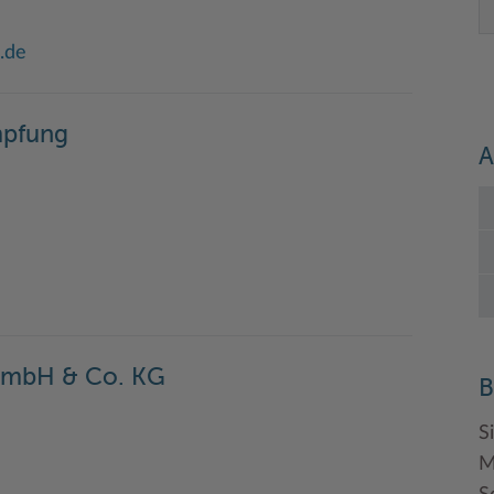
.de
mpfung
A
mbH & Co. KG
B
S
M