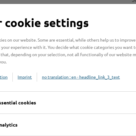
S
 cookie settings
e
es on our website. Some are essential, while others help us to improve
H
 your experience with it. You decide what cookie categories you want t
H
that, depending on your selection, not all functionaliy of our website 
z
you.
b
tion
Imprint
no translation : en - headline_link_3_text
ssential cookies
nalytics