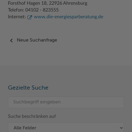
Forsthof Hagen 18, 22926 Ahrensburg
Telefon: 04102 - 823555
Woche der Seelischen Gesundheit
Zahlen, Daten, Fakten
Internet:
www.die-energiesparberatung.de
#MeinStormarn
Karrieretag
Neue Suchanfrage
Gezielte Suche
Suche beschränken auf