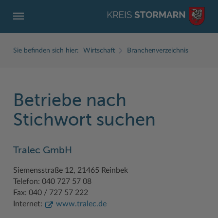
Sie befinden sich hier:
Wirtschaft
Branchenverzeichnis
Betriebe nach
ZURÜCK
ZURÜCK
ZURÜCK
ZURÜCK
ZURÜCK
ZURÜCK
Stichwort suchen
Service
Aktuelles
Der Kreis
Karriere
Wirtschaft
Freizeit und Kultur
Tralec GmbH
Ämter, Einrichtungen
Amtliche Bekanntmachungen
Fachbereiche
Ausbildung beim Kreis Stormarn
Beruf und Familie im Hansebelt
BahnRadWege
Siemensstraße 12, 21465 Reinbek
Bürgerportal Stormarn ↗
Ausschreibungen
Interessantes in und aus Stormarn
Der Kreis als Arbeitgeber
Branchenverzeichnis
Frei- und Hallenbäder
Telefon: 040 727 57 08
Führerscheine
Baustellen in Stormarn
Kreis Stormarn Porträt
Ihre Bewerbung
EG-Dienstleistungsrichtlinie (EG-DLRL)
Herrenhäuser
Fax: 040 / 727 57 222
Internet:
www.tralec.de
Formulare & Dokumente
Bildungskommune
Kreiskarte
Initiativbewerbungen Verwaltung
Handwerk für nachhaltiges Wirtschaften
Kultur