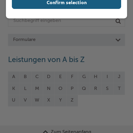
Confirm selection
Online-Services
Formulare
Leistungen von A bis Z
A
B
C
D
E
F
G
H
I
J
K
L
M
N
O
P
Q
R
S
T
U
V
W
X
Y
Z
Zum Seitenanfang