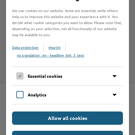
We use cookies on our website. Some are essential, while others
Betrieb anmelden
help us to improve this website and your experience with it. You
decide what cookie categories you want to allow. Please note that,
depending on your selection, not all functionaliy of our website
may be avaiable to you.
Haftungsauschluss
Data protection
Imprint
Hinweise zum Haftungsausschluß bei Links zu anderen
no translation : en - headline_link_3_text
Internet-Seiten entnehmen Sie bitte den
Nutzungsbedingungen
.
Essential cookies
Analytics
Schnelleinstieg
Allow all cookies
Seite auswählen