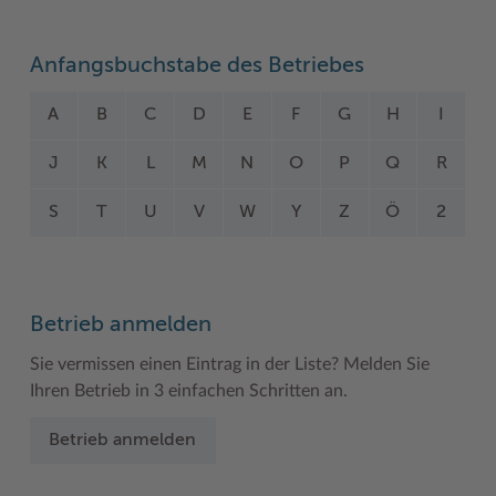
Woche der Seelischen Gesundheit
Zahlen, Daten, Fakten
Anfangsbuchstabe des Betriebes
#MeinStormarn
A
B
C
D
E
F
G
H
I
Karrieretag
J
K
L
M
N
O
P
Q
R
S
T
U
V
W
Y
Z
Ö
2
Betrieb anmelden
Sie vermissen einen Eintrag in der Liste? Melden Sie
Ihren Betrieb in 3 einfachen Schritten an.
Betrieb anmelden