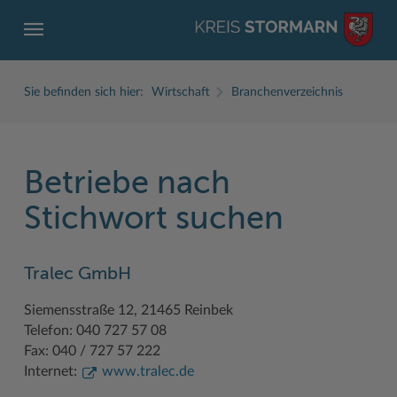
Sie befinden sich hier:
Wirtschaft
Branchenverzeichnis
Betriebe nach
ZURÜCK
ZURÜCK
ZURÜCK
ZURÜCK
ZURÜCK
ZURÜCK
Stichwort suchen
Service
Aktuelles
Der Kreis
Karriere
Wirtschaft
Freizeit und Kultur
Tralec GmbH
Ämter, Einrichtungen
Amtliche Bekanntmachungen
Fachbereiche
Ausbildung beim Kreis Stormarn
Beruf und Familie im Hansebelt
BahnRadWege
Siemensstraße 12, 21465 Reinbek
Bürgerportal Stormarn ↗
Ausschreibungen
Interessantes in und aus Stormarn
Der Kreis als Arbeitgeber
Branchenverzeichnis
Frei- und Hallenbäder
Telefon: 040 727 57 08
Führerscheine
Baustellen in Stormarn
Kreis Stormarn Porträt
Ihre Bewerbung
EG-Dienstleistungsrichtlinie (EG-DLRL)
Herrenhäuser
Fax: 040 / 727 57 222
Internet:
www.tralec.de
Formulare & Dokumente
Bildungskommune
Kreiskarte
Initiativbewerbungen Verwaltung
Handwerk für nachhaltiges Wirtschaften
Kultur