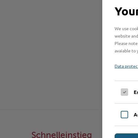
Your
We use cooki
website and
Please note 
avaiable to 
Data protec
E
A
Schnelleinstieg