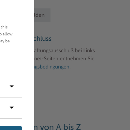
chritten an.
Betrieb anmelden
 this
o allow.
aftungsauschluss
may be
inweise zum Haftungsausschluß bei Links
u anderen Internet-Seiten entnehmen Sie
itte den
Nutzungsbedingungen
.
eistungen von A bis Z