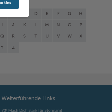
ookies
A
B
C
D
E
F
G
H
I
J
K
L
M
N
O
P
Q
R
S
T
U
V
W
X
Y
Z
Weiterführende Links
Mach Dich stark für Stormarn!