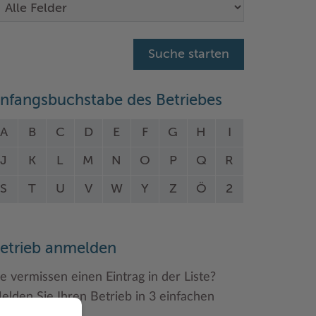
nfangsbuchstabe des Betriebes
A
B
C
D
E
F
G
H
I
J
K
L
M
N
O
P
Q
R
S
T
U
V
W
Y
Z
Ö
2
etrieb anmelden
ie vermissen einen Eintrag in der Liste?
elden Sie Ihren Betrieb in 3 einfachen