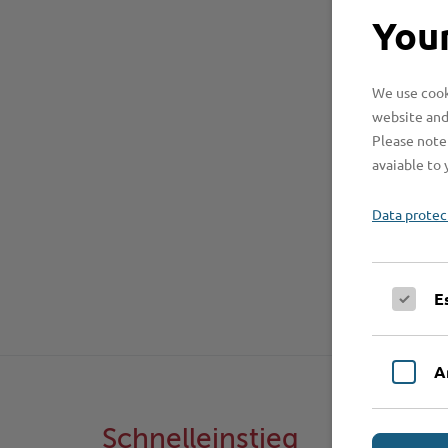
Your
We use cooki
website and
Please note 
avaiable to 
Data protec
E
A
Schnelleinstieg