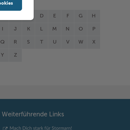
ookies
A
B
C
D
E
F
G
H
I
J
K
L
M
N
O
P
Q
R
S
T
U
V
W
X
Y
Z
Weiterführende Links
Mach Dich stark für Stormarn!