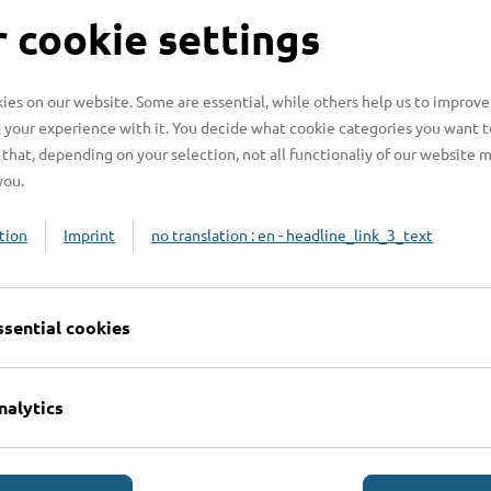
S
 cookie settings
es on our website. Some are essential, while others help us to improve
 your experience with it. You decide what cookie categories you want t
H
that, depending on your selection, not all functionaliy of our website 
you.
H
z
tion
Imprint
no translation : en - headline_link_3_text
b
ssential cookies
nalytics
Online-Services
L