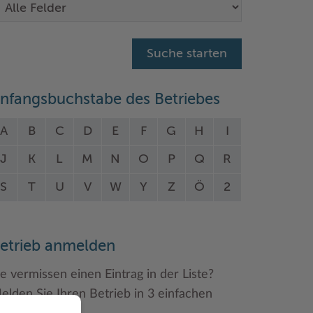
nfangsbuchstabe des Betriebes
A
B
C
D
E
F
G
H
I
J
K
L
M
N
O
P
Q
R
S
T
U
V
W
Y
Z
Ö
2
etrieb anmelden
ie vermissen einen Eintrag in der Liste?
elden Sie Ihren Betrieb in 3 einfachen