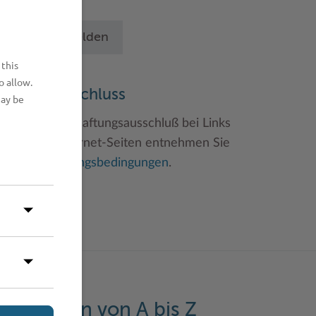
chritten an.
Betrieb anmelden
 this
o allow.
aftungsauschluss
may be
inweise zum Haftungsausschluß bei Links
u anderen Internet-Seiten entnehmen Sie
itte den
Nutzungsbedingungen
.
eistungen von A bis Z