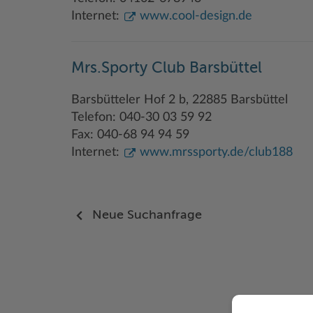
Internet:
www.cool-design.de
Mrs.Sporty Club Barsbüttel
Barsbütteler Hof 2 b, 22885 Barsbüttel
Telefon: 040-30 03 59 92
Fax: 040-68 94 94 59
Internet:
www.mrssporty.de/club188
Neue Suchanfrage