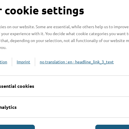
S
 cookie settings
es on our website. Some are essential, while others help us to improve
 your experience with it. You decide what cookie categories you want t
H
that, depending on your selection, not all functionaliy of our website 
you.
H
z
tion
Imprint
no translation : en - headline_link_3_text
b
ssential cookies
nalytics
Online-Services
L