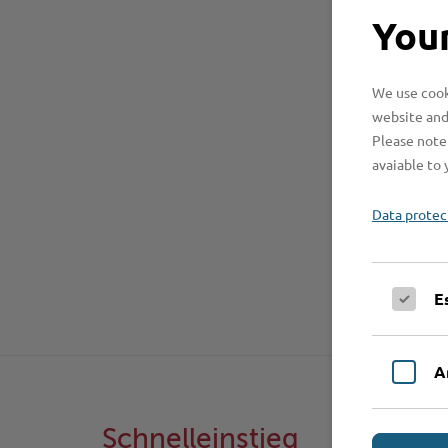
Your
We use cooki
website and
Please note 
avaiable to 
Data protec
E
A
Schnelleinstieg