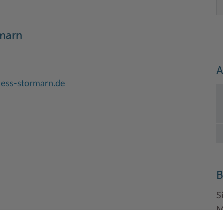
rmarn
A
ess-stormarn.de
B
S
M