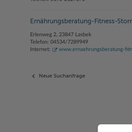
Ernährungsberatung-Fitness-Sto
Erlenweg 2, 23847 Lasbek
Telefon: 04534/7289949
Internet:
www.ernaehrungsberatung-fitn
Neue Suchanfrage