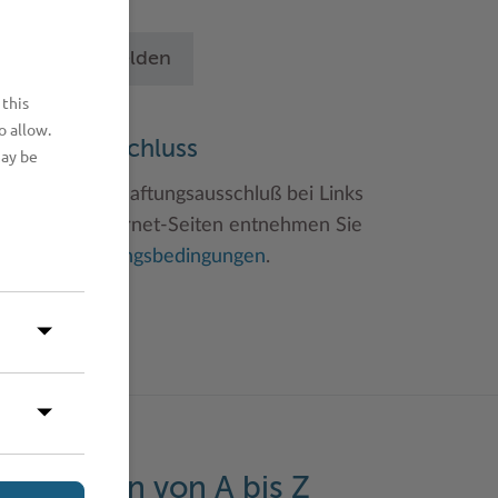
chritten an.
Betrieb anmelden
 this
o allow.
aftungsauschluss
may be
inweise zum Haftungsausschluß bei Links
u anderen Internet-Seiten entnehmen Sie
itte den
Nutzungsbedingungen
.
eistungen von A bis Z