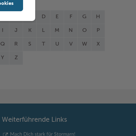
ookies
A
B
C
D
E
F
G
H
I
J
K
L
M
N
O
P
Q
R
S
T
U
V
W
X
Y
Z
Weiterführende Links
Mach Dich stark für Stormarn!