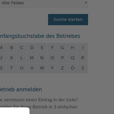
nfangsbuchstabe des Betriebes
A
B
C
D
E
F
G
H
I
J
K
L
M
N
O
P
Q
R
S
T
U
V
W
Y
Z
Ö
2
etrieb anmelden
ie vermissen einen Eintrag in der Liste?
elden Sie Ihren Betrieb in 3 einfachen