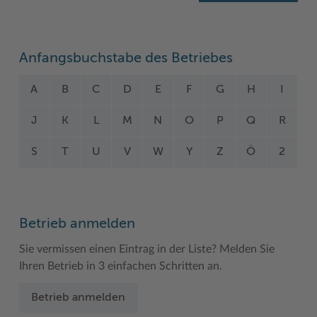
Woche der Seelischen Gesundheit
Zahlen, Daten, Fakten
#MeinStormarn
Anfangsbuchstabe des Betriebes
Karrieretag
A
B
C
D
E
F
G
H
I
J
K
L
M
N
O
P
Q
R
S
T
U
V
W
Y
Z
Ö
2
Betrieb anmelden
Sie vermissen einen Eintrag in der Liste? Melden Sie
Ihren Betrieb in 3 einfachen Schritten an.
Betrieb anmelden