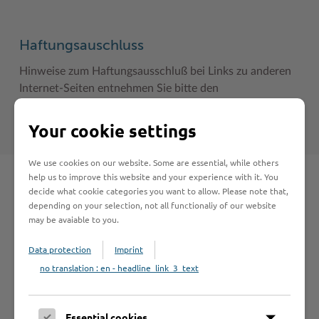
Haftungsauschluss
Hinweise zum Haftungsausschluß bei Links zu anderen
Internet-Seiten entnehmen Sie bitte den
Nutzungsbedingungen
.
Your cookie settings
We use cookies on our website. Some are essential, while others
help us to improve this website and your experience with it. You
Schnelleinstieg
decide what cookie categories you want to allow. Please note that,
depending on your selection, not all functionaliy of our website
may be avaiable to you.
Seite auswählen
Data protection
Imprint
no translation : en - headline_link_3_text
Online-Services
Essential cookies