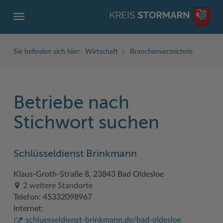
Sie befinden sich hier:
Wirtschaft
Branchenverzeichnis
Betriebe nach
ZURÜCK
ZURÜCK
ZURÜCK
ZURÜCK
ZURÜCK
ZURÜCK
Stichwort suchen
Service
Aktuelles
Der Kreis
Karriere
Wirtschaft
Freizeit und Kultur
Schlüsseldienst Brinkmann
Ämter, Einrichtungen
Amtliche Bekanntmachungen
Fachbereiche
Ausbildung beim Kreis Stormarn
Beruf und Familie im Hansebelt
BahnRadWege
Klaus-Groth-Straße 8, 23843 Bad Oldesloe
Bürgerportal Stormarn ↗
Ausschreibungen
Interessantes in und aus Stormarn
Der Kreis als Arbeitgeber
Branchenverzeichnis
Frei- und Hallenbäder
2 weitere Standorte
Führerscheine
Baustellen in Stormarn
Kreis Stormarn Porträt
Ihre Bewerbung
EG-Dienstleistungsrichtlinie (EG-DLRL)
Herrenhäuser
Telefon: 45332098967
Internet:
Formulare & Dokumente
Bildungskommune
Kreiskarte
Initiativbewerbungen Verwaltung
Handwerk für nachhaltiges Wirtschaften
Kultur
schluesseldienst-brinkmann.de/bad-oldesloe