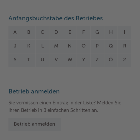
Woche der Seelischen Gesundheit
Zahlen, Daten, Fakten
Anfangsbuchstabe des Betriebes
#MeinStormarn
A
B
C
D
E
F
G
H
I
Karrieretag
J
K
L
M
N
O
P
Q
R
S
T
U
V
W
Y
Z
Ö
2
Betrieb anmelden
Sie vermissen einen Eintrag in der Liste? Melden Sie
Ihren Betrieb in 3 einfachen Schritten an.
Betrieb anmelden