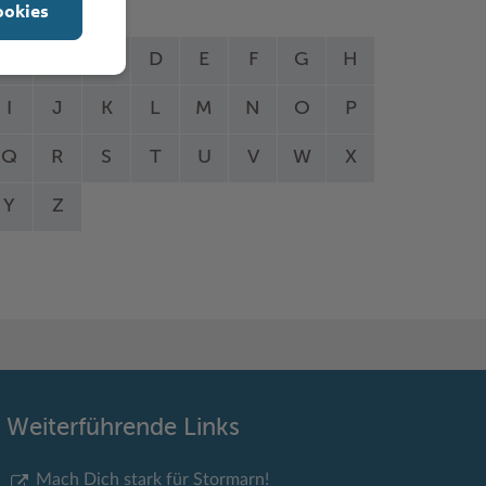
ookies
A
B
C
D
E
F
G
H
I
J
K
L
M
N
O
P
Q
R
S
T
U
V
W
X
Y
Z
Weiterführende Links
Mach Dich stark für Stormarn!