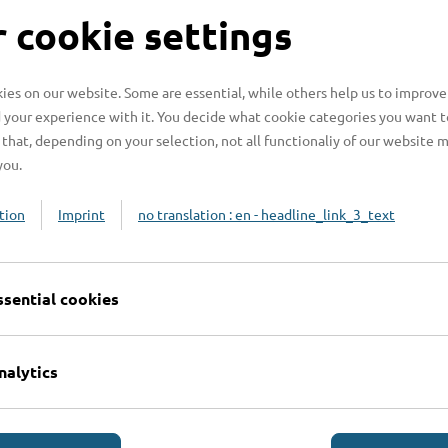
S
 cookie settings
es on our website. Some are essential, while others help us to improve
 your experience with it. You decide what cookie categories you want t
H
that, depending on your selection, not all functionaliy of our website 
you.
H
z
tion
Imprint
no translation : en - headline_link_3_text
b
ssential cookies
nalytics
Online-Services
L