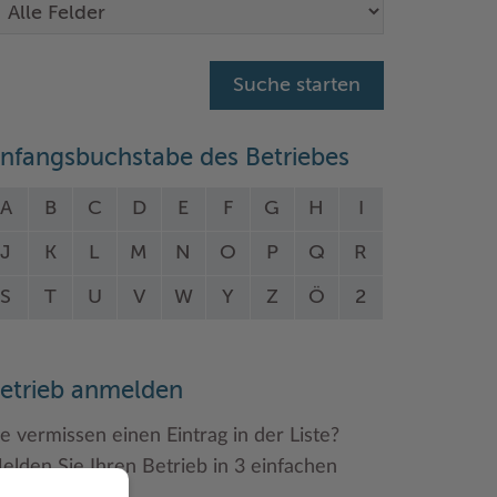
nfangsbuchstabe des Betriebes
A
B
C
D
E
F
G
H
I
J
K
L
M
N
O
P
Q
R
S
T
U
V
W
Y
Z
Ö
2
etrieb anmelden
ie vermissen einen Eintrag in der Liste?
elden Sie Ihren Betrieb in 3 einfachen