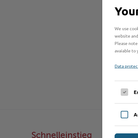
Your
We use cooki
website and
Please note 
avaiable to 
Data protec
E
A
Schnelleinstieg