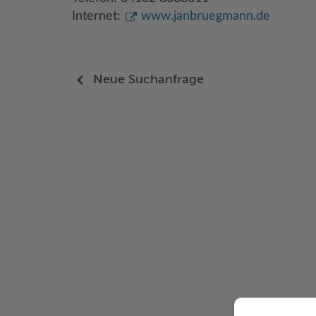
Internet:
www.janbruegmann.de
Neue Suchanfrage