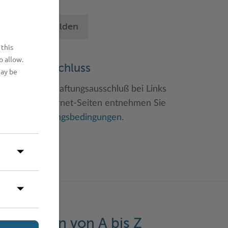
chritten an.
Betrieb anmelden
 this
o allow.
aftungsauschluss
may be
inweise zum Haftungsausschluß bei Links
u anderen Internet-Seiten entnehmen Sie
itte den
Nutzungsbedingungen
.
eistungen von A bis Z