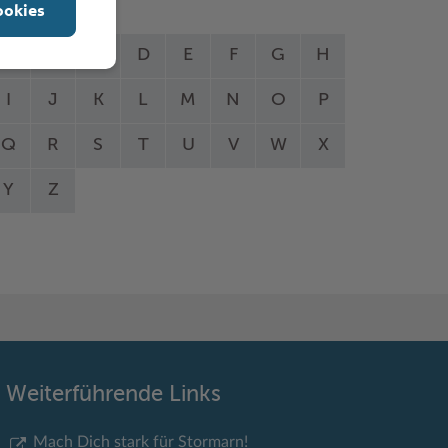
ookies
A
B
C
D
E
F
G
H
I
J
K
L
M
N
O
P
Q
R
S
T
U
V
W
X
Y
Z
Weiterführende Links
Mach Dich stark für Stormarn!