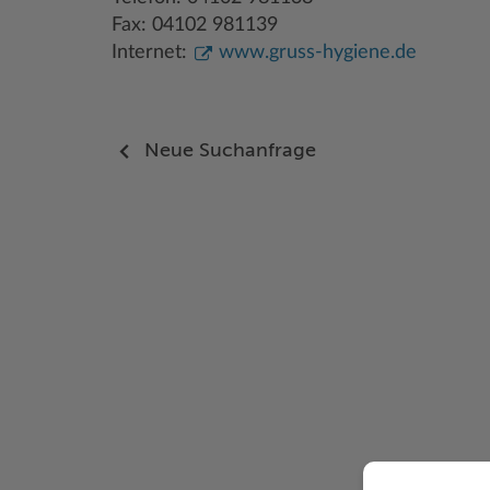
Fax: 04102 981139
Internet:
www.gruss-hygiene.de
Neue Suchanfrage