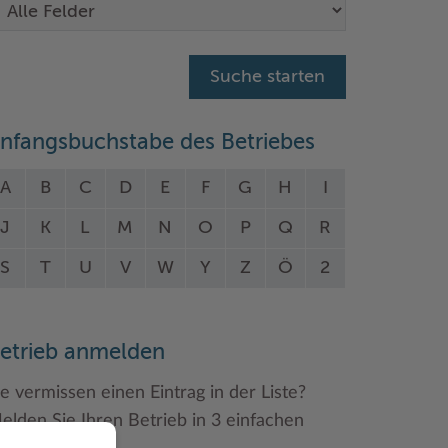
nfangsbuchstabe des Betriebes
A
B
C
D
E
F
G
H
I
J
K
L
M
N
O
P
Q
R
S
T
U
V
W
Y
Z
Ö
2
etrieb anmelden
ie vermissen einen Eintrag in der Liste?
elden Sie Ihren Betrieb in 3 einfachen