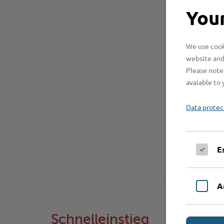
Your
We use cooki
website and
Please note 
avaiable to 
Data protec
E
A
Schnelleinstieg