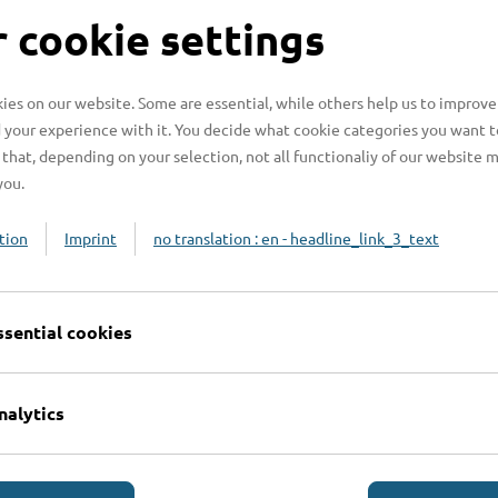
S
 cookie settings
es on our website. Some are essential, while others help us to improve
 your experience with it. You decide what cookie categories you want t
H
that, depending on your selection, not all functionaliy of our website 
you.
H
z
tion
Imprint
no translation : en - headline_link_3_text
b
ssential cookies
nalytics
Online-Services
L