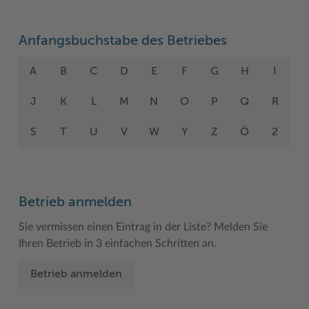
Woche der Seelischen Gesundheit
Zahlen, Daten, Fakten
Anfangsbuchstabe des Betriebes
#MeinStormarn
A
B
C
D
E
F
G
H
I
Karrieretag
J
K
L
M
N
O
P
Q
R
S
T
U
V
W
Y
Z
Ö
2
Betrieb anmelden
Sie vermissen einen Eintrag in der Liste? Melden Sie
Ihren Betrieb in 3 einfachen Schritten an.
Betrieb anmelden