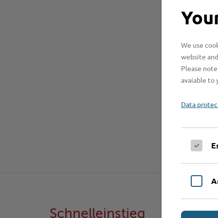
Your
We use cooki
website and
Please note 
avaiable to 
Data protec
E
A
Schnelleinstieg