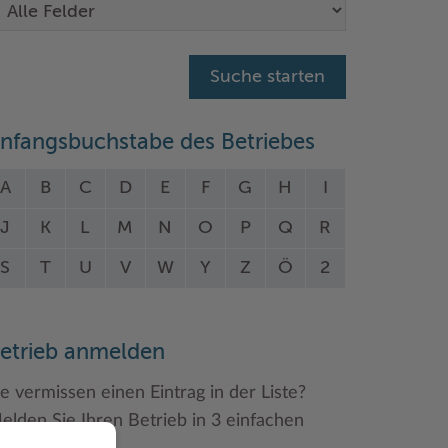
nfangsbuchstabe des Betriebes
A
B
C
D
E
F
G
H
I
J
K
L
M
N
O
P
Q
R
S
T
U
V
W
Y
Z
Ö
2
etrieb anmelden
ie vermissen einen Eintrag in der Liste?
elden Sie Ihren Betrieb in 3 einfachen