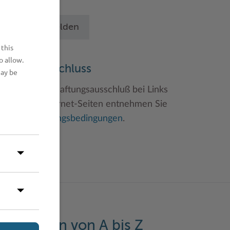
chritten an.
Betrieb anmelden
 this
o allow.
aftungsauschluss
may be
inweise zum Haftungsausschluß bei Links
u anderen Internet-Seiten entnehmen Sie
itte den
Nutzungsbedingungen
.
eistungen von A bis Z