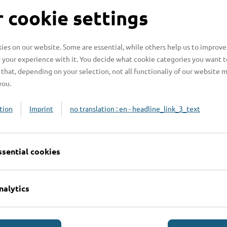
S
 cookie settings
es on our website. Some are essential, while others help us to improve
 your experience with it. You decide what cookie categories you want t
H
that, depending on your selection, not all functionaliy of our website 
you.
H
z
tion
Imprint
no translation : en - headline_link_3_text
b
ssential cookies
nalytics
Online-Services
L