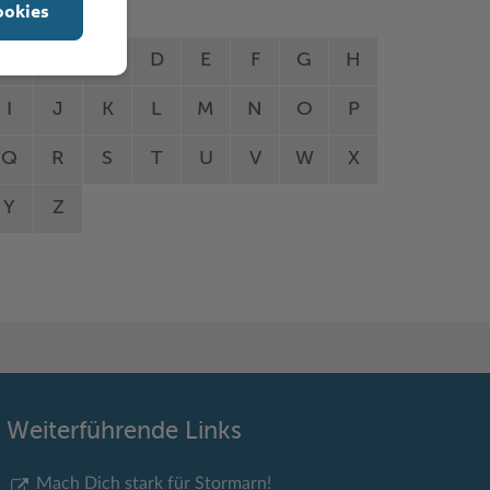
ookies
A
B
C
D
E
F
G
H
I
J
K
L
M
N
O
P
Q
R
S
T
U
V
W
X
Y
Z
Weiterführende Links
Mach Dich stark für Stormarn!