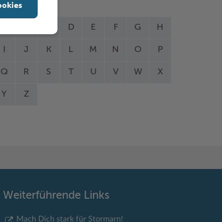
ookies
A
B
C
D
E
F
G
H
I
J
K
L
M
N
O
P
Q
R
S
T
U
V
W
X
Y
Z
Weiterführende Links
Mach Dich stark für Stormarn!