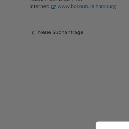
Internet:
www.bocouture.hamburg
Neue Suchanfrage