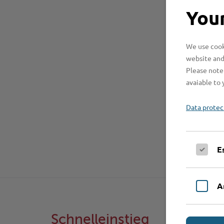
Your
We use cooki
website and
Please note 
avaiable to 
Data protec
E
A
Schnelleinstieg