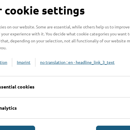
S
 cookie settings
es on our website. Some are essential, while others help us to improve
 your experience with it. You decide what cookie categories you want t
H
that, depending on your selection, not all functionaliy of our website 
you.
H
z
tion
Imprint
no translation : en - headline_link_3_text
b
ssential cookies
nalytics
Online-Services
L