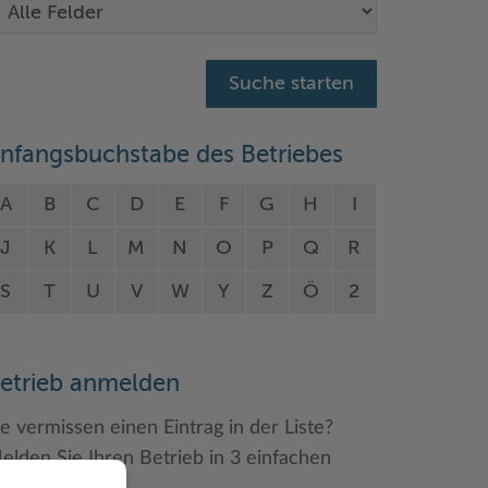
nfangsbuchstabe des Betriebes
A
B
C
D
E
F
G
H
I
J
K
L
M
N
O
P
Q
R
S
T
U
V
W
Y
Z
Ö
2
etrieb anmelden
ie vermissen einen Eintrag in der Liste?
elden Sie Ihren Betrieb in 3 einfachen