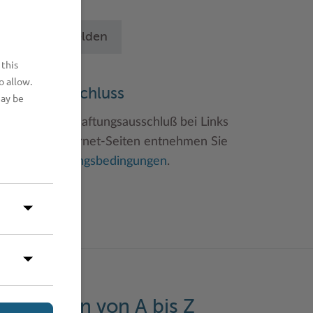
chritten an.
Betrieb anmelden
 this
o allow.
aftungsauschluss
may be
inweise zum Haftungsausschluß bei Links
u anderen Internet-Seiten entnehmen Sie
itte den
Nutzungsbedingungen
.
eistungen von A bis Z