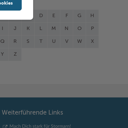
ookies
A
B
C
D
E
F
G
H
I
J
K
L
M
N
O
P
Q
R
S
T
U
V
W
X
Y
Z
Weiterführende Links
Mach Dich stark für Stormarn!