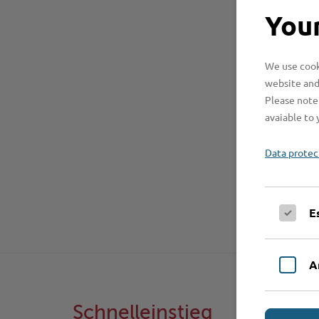
Your
We use cooki
website and
Please note 
avaiable to 
Data protec
E
A
Schnelleinstieg