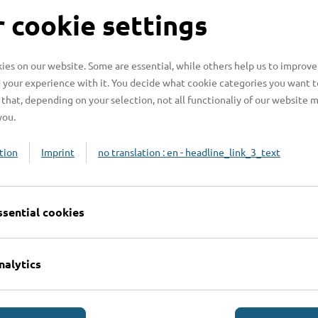
S
 cookie settings
es on our website. Some are essential, while others help us to improve
 your experience with it. You decide what cookie categories you want t
H
that, depending on your selection, not all functionaliy of our website 
you.
H
z
tion
Imprint
no translation : en - headline_link_3_text
b
ssential cookies
nalytics
Online-Services
L