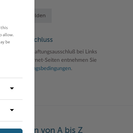
chritten an.
Betrieb anmelden
 this
o allow.
aftungsauschluss
may be
inweise zum Haftungsausschluß bei Links
u anderen Internet-Seiten entnehmen Sie
itte den
Nutzungsbedingungen
.
eistungen von A bis Z