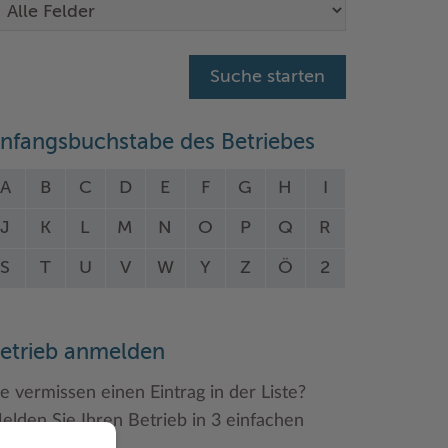
nfangsbuchstabe des Betriebes
A
B
C
D
E
F
G
H
I
J
K
L
M
N
O
P
Q
R
S
T
U
V
W
Y
Z
Ö
2
etrieb anmelden
ie vermissen einen Eintrag in der Liste?
elden Sie Ihren Betrieb in 3 einfachen