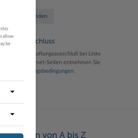
chritten an.
Betrieb anmelden
 this
o allow.
aftungsauschluss
may be
inweise zum Haftungsausschluß bei Links
u anderen Internet-Seiten entnehmen Sie
itte den
Nutzungsbedingungen
.
eistungen von A bis Z