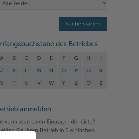
nfangsbuchstabe des Betriebes
A
B
C
D
E
F
G
H
I
J
K
L
M
N
O
P
Q
R
S
T
U
V
W
Y
Z
Ö
2
etrieb anmelden
ie vermissen einen Eintrag in der Liste?
elden Sie Ihren Betrieb in 3 einfachen