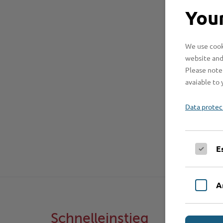
Your
We use cooki
website and
Please note 
avaiable to 
Data protec
E
A
Schnelleinstieg