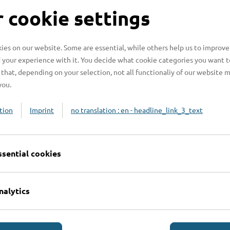
S
 cookie settings
es on our website. Some are essential, while others help us to improve
 your experience with it. You decide what cookie categories you want t
H
that, depending on your selection, not all functionaliy of our website 
you.
H
z
tion
Imprint
no translation : en - headline_link_3_text
b
ssential cookies
nalytics
Online-Services
L