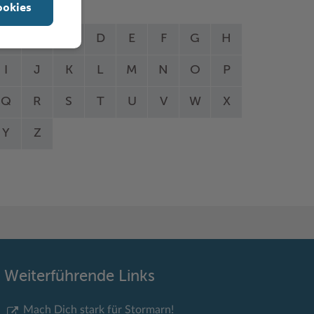
ookies
A
B
C
D
E
F
G
H
I
J
K
L
M
N
O
P
Q
R
S
T
U
V
W
X
Y
Z
Weiterführende Links
Mach Dich stark für Stormarn!