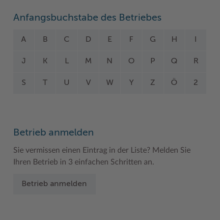
Woche der Seelischen Gesundheit
Zahlen, Daten, Fakten
Anfangsbuchstabe des Betriebes
#MeinStormarn
A
B
C
D
E
F
G
H
I
Karrieretag
J
K
L
M
N
O
P
Q
R
S
T
U
V
W
Y
Z
Ö
2
Betrieb anmelden
Sie vermissen einen Eintrag in der Liste? Melden Sie
Ihren Betrieb in 3 einfachen Schritten an.
Betrieb anmelden