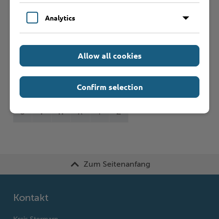
Formulare
Analytics
Leistungen von A bis Z
Allow all cookies
A
B
C
D
E
F
G
H
I
J
Confirm selection
K
L
M
N
O
P
Q
R
S
T
U
V
W
X
Y
Z
Zum Seitenanfang
Kontakt