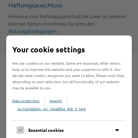
Haftungsauschluss
Hinweise zum Haftungsausschluß bei Links zu anderen
Internet-Seiten entnehmen Sie bitte den
Nutzungsbedingungen
.
Your cookie settings
We use cookies on our website. Some are essential, while others
Schnelleinstieg
help us to improve this website and your experience with it. You
decide what cookie categories you want to allow. Please note that,
depending on your selection, not all functionaliy of our website
Seite auswählen
may be avaiable to you.
Data protection
Imprint
Online-Services
no translation : en - headline_link_3_text
Essential cookies