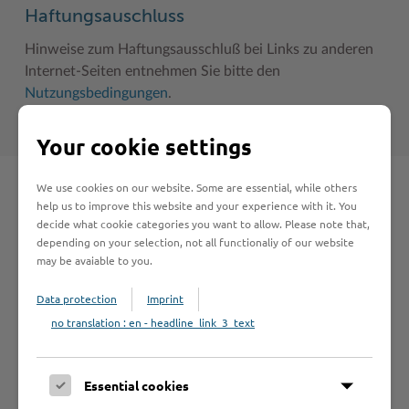
Haftungsauschluss
Hinweise zum Haftungsausschluß bei Links zu anderen
Internet-Seiten entnehmen Sie bitte den
Nutzungsbedingungen
.
Your cookie settings
We use cookies on our website. Some are essential, while others
Schnelleinstieg
help us to improve this website and your experience with it. You
decide what cookie categories you want to allow. Please note that,
depending on your selection, not all functionaliy of our website
Seite auswählen
may be avaiable to you.
Data protection
Imprint
Online-Services
no translation : en - headline_link_3_text
Essential cookies