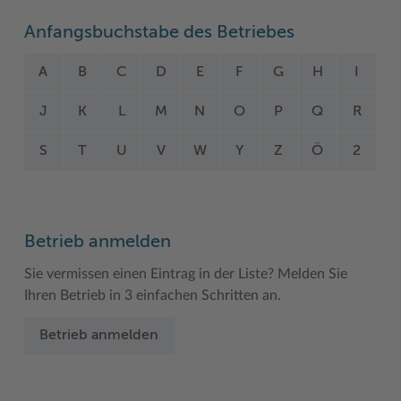
Woche der Seelischen Gesundheit
Zahlen, Daten, Fakten
Anfangsbuchstabe des Betriebes
#MeinStormarn
A
B
C
D
E
F
G
H
I
Karrieretag
J
K
L
M
N
O
P
Q
R
S
T
U
V
W
Y
Z
Ö
2
Betrieb anmelden
Sie vermissen einen Eintrag in der Liste? Melden Sie
Ihren Betrieb in 3 einfachen Schritten an.
Betrieb anmelden