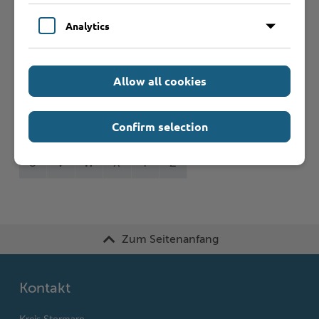
Formulare
Analytics
Leistungen von A bis Z
Allow all cookies
A
B
C
D
E
F
G
H
I
J
Confirm selection
K
L
M
N
O
P
Q
R
S
T
U
V
W
X
Y
Z
Zum Seitenanfang
Kontakt