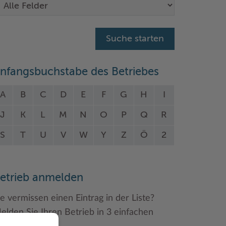
nfangsbuchstabe des Betriebes
A
B
C
D
E
F
G
H
I
J
K
L
M
N
O
P
Q
R
S
T
U
V
W
Y
Z
Ö
2
etrieb anmelden
ie vermissen einen Eintrag in der Liste?
elden Sie Ihren Betrieb in 3 einfachen