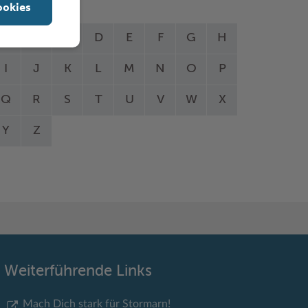
ookies
A
B
C
D
E
F
G
H
I
J
K
L
M
N
O
P
Q
R
S
T
U
V
W
X
Y
Z
Weiterführende Links
Mach Dich stark für Stormarn!