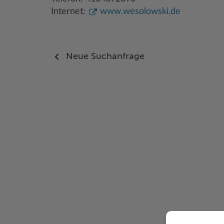
Internet:
www.wesolowski.de
Neue Suchanfrage