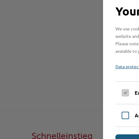
Your
We use cooki
website and
Please note 
avaiable to 
Data protec
E
A
Schnelleinstieg