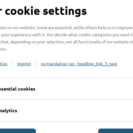
S
 cookie settings
es on our website. Some are essential, while others help us to improve
 your experience with it. You decide what cookie categories you want t
H
that, depending on your selection, not all functionaliy of our website 
you.
H
z
tion
Imprint
no translation : en - headline_link_3_text
b
ssential cookies
nalytics
Online-Services
L