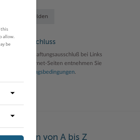
chritten an.
Betrieb anmelden
 this
o allow.
aftungsauschluss
may be
inweise zum Haftungsausschluß bei Links
u anderen Internet-Seiten entnehmen Sie
itte den
Nutzungsbedingungen
.
eistungen von A bis Z