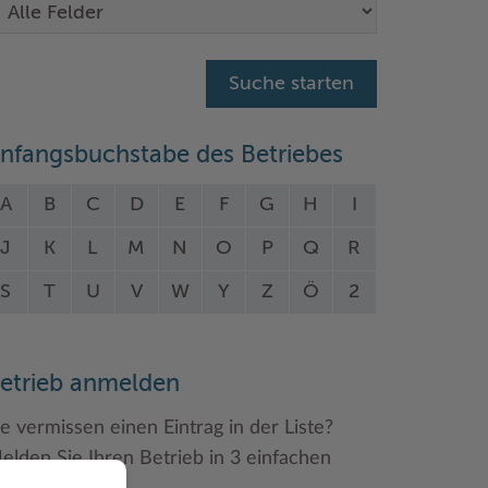
nfangsbuchstabe des Betriebes
A
B
C
D
E
F
G
H
I
J
K
L
M
N
O
P
Q
R
S
T
U
V
W
Y
Z
Ö
2
etrieb anmelden
ie vermissen einen Eintrag in der Liste?
elden Sie Ihren Betrieb in 3 einfachen