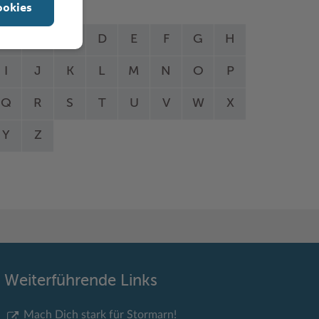
ookies
A
B
C
D
E
F
G
H
I
J
K
L
M
N
O
P
Q
R
S
T
U
V
W
X
Y
Z
Weiterführende Links
Mach Dich stark für Stormarn!