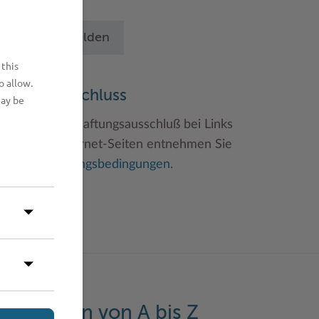
chritten an.
Betrieb anmelden
 this
o allow.
aftungsauschluss
may be
inweise zum Haftungsausschluß bei Links
u anderen Internet-Seiten entnehmen Sie
itte den
Nutzungsbedingungen
.
eistungen von A bis Z