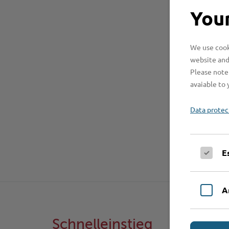
Your
We use cooki
website and
Please note 
avaiable to 
Data protec
E
A
Schnelleinstieg