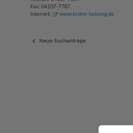
Fax: 04107-7787
Internet:
www.krohn-heizung.de
Neue Suchanfrage