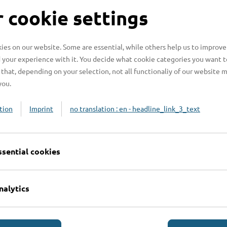
S
 cookie settings
es on our website. Some are essential, while others help us to improve
 your experience with it. You decide what cookie categories you want t
H
that, depending on your selection, not all functionaliy of our website 
you.
H
z
tion
Imprint
no translation : en - headline_link_3_text
b
ssential cookies
nalytics
Online-Services
L