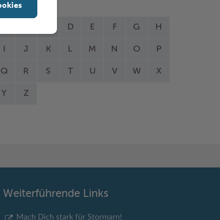
ookies
A
B
C
D
E
F
G
H
I
J
K
L
M
N
O
P
Q
R
S
T
U
V
W
X
Y
Z
Weiterführende Links
Mach Dich stark für Stormarn!