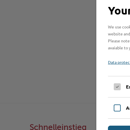
Your
We use cooki
website and
Please note 
avaiable to 
Data protec
E
A
Schnelleinstieg