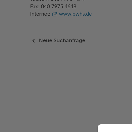
Fax: 040 7975 4648
Internet:
www.pwhs.de
Neue Suchanfrage