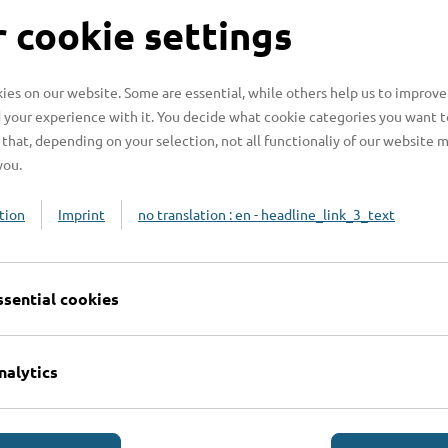
S
 cookie settings
es on our website. Some are essential, while others help us to improve
 your experience with it. You decide what cookie categories you want t
H
that, depending on your selection, not all functionaliy of our website 
you.
H
z
tion
Imprint
no translation : en - headline_link_3_text
b
ssential cookies
nalytics
Online-Services
L