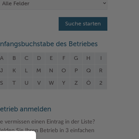
nfangsbuchstabe des Betriebes
A
B
C
D
E
F
G
H
I
J
K
L
M
N
O
P
Q
R
S
T
U
V
W
Y
Z
Ö
2
etrieb anmelden
ie vermissen einen Eintrag in der Liste?
elden Sie Ihren Betrieb in 3 einfachen