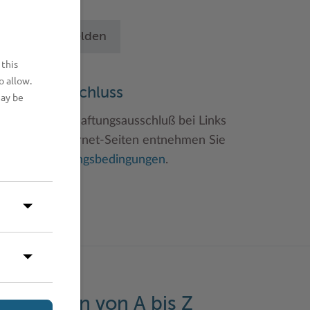
chritten an.
Betrieb anmelden
 this
o allow.
aftungsauschluss
may be
inweise zum Haftungsausschluß bei Links
u anderen Internet-Seiten entnehmen Sie
itte den
Nutzungsbedingungen
.
eistungen von A bis Z