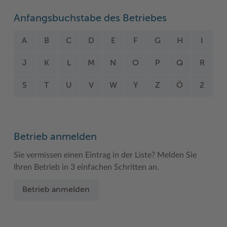
Woche der Seelischen Gesundheit
Zahlen, Daten, Fakten
Anfangsbuchstabe des Betriebes
#MeinStormarn
A
B
C
D
E
F
G
H
I
Karrieretag
J
K
L
M
N
O
P
Q
R
S
T
U
V
W
Y
Z
Ö
2
Betrieb anmelden
Sie vermissen einen Eintrag in der Liste? Melden Sie
Ihren Betrieb in 3 einfachen Schritten an.
Betrieb anmelden