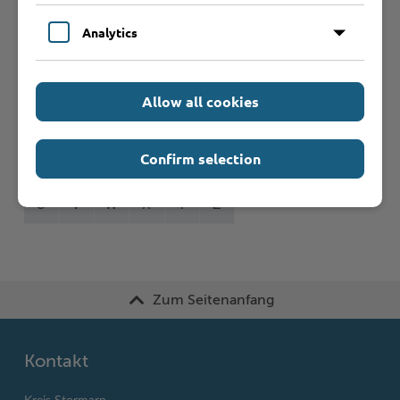
Formulare
Analytics
Leistungen von A bis Z
Allow all cookies
A
B
C
D
E
F
G
H
I
J
Confirm selection
K
L
M
N
O
P
Q
R
S
T
U
V
W
X
Y
Z
Zum Seitenanfang
Kontakt