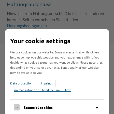
Haftungsauschluss
Hinweise zum Haftungsausschluß bei Links zu anderen
Internet-Seiten entnehmen Sie bitte den
Nutzungsbedingungen
.
Your cookie settings
We use cookies on our website. Some are essential, while others
Schnelleinstieg
help us to improve this website and your experience with it. You
decide what cookie categories you want to allow. Please note that,
depending on your selection, not all functionaliy of our website
Seite auswählen
may be avaiable to you.
Data protection
Imprint
Online-Services
no translation : en - headline_link_3_text
Essential cookies