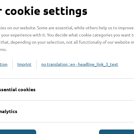
S
 cookie settings
es on our website. Some are essential, while others help us to improve
 your experience with it. You decide what cookie categories you want t
H
that, depending on your selection, not all functionaliy of our website 
you.
H
z
tion
Imprint
no translation : en - headline_link_3_text
b
ssential cookies
nalytics
Online-Services
L