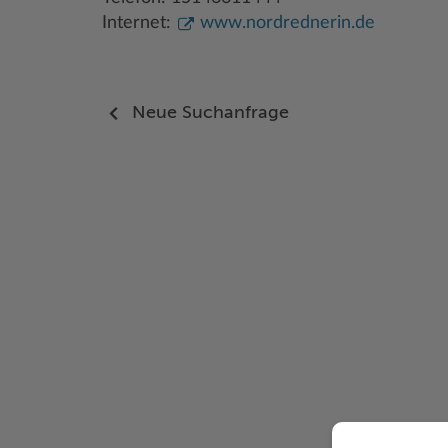
Internet:
www.nordrednerin.de
Neue Suchanfrage