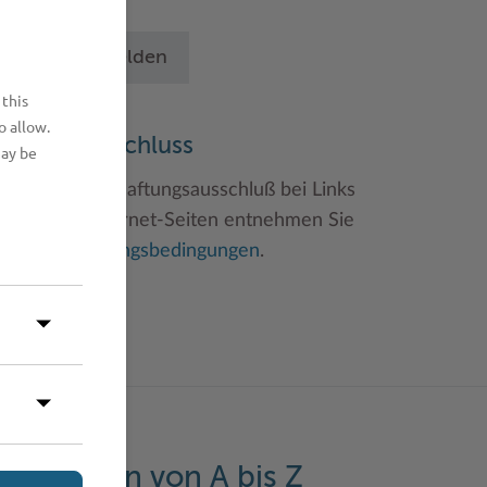
chritten an.
Betrieb anmelden
 this
o allow.
aftungsauschluss
may be
inweise zum Haftungsausschluß bei Links
u anderen Internet-Seiten entnehmen Sie
itte den
Nutzungsbedingungen
.
eistungen von A bis Z