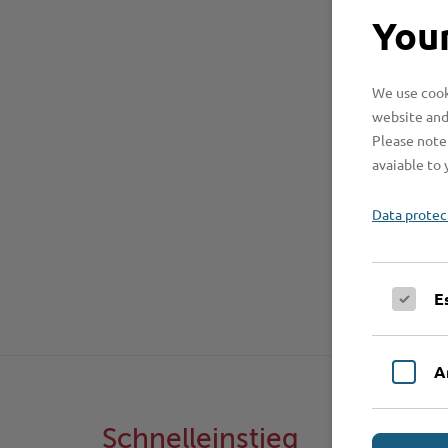
Your
We use cooki
website and
Please note 
avaiable to 
Data protec
E
A
Schnelleinstieg