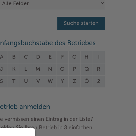
nfangsbuchstabe des Betriebes
A
B
C
D
E
F
G
H
I
J
K
L
M
N
O
P
Q
R
S
T
U
V
W
Y
Z
Ö
2
etrieb anmelden
ie vermissen einen Eintrag in der Liste?
elden Sie Ihren Betrieb in 3 einfachen