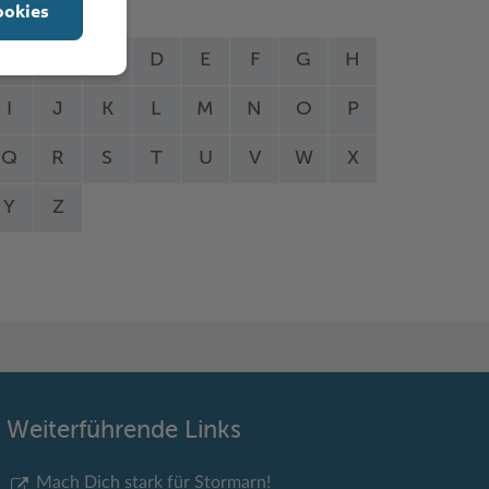
ookies
A
B
C
D
E
F
G
H
I
J
K
L
M
N
O
P
Q
R
S
T
U
V
W
X
Y
Z
Weiterführende Links
Mach Dich stark für Stormarn!