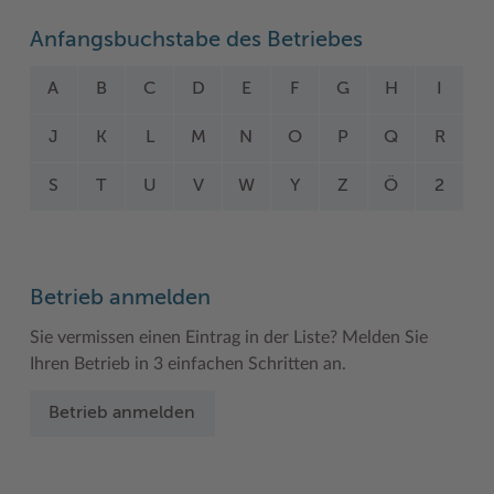
Woche der Seelischen Gesundheit
Zahlen, Daten, Fakten
Anfangsbuchstabe des Betriebes
#MeinStormarn
A
B
C
D
E
F
G
H
I
Karrieretag
J
K
L
M
N
O
P
Q
R
S
T
U
V
W
Y
Z
Ö
2
Betrieb anmelden
Sie vermissen einen Eintrag in der Liste? Melden Sie
Ihren Betrieb in 3 einfachen Schritten an.
Betrieb anmelden