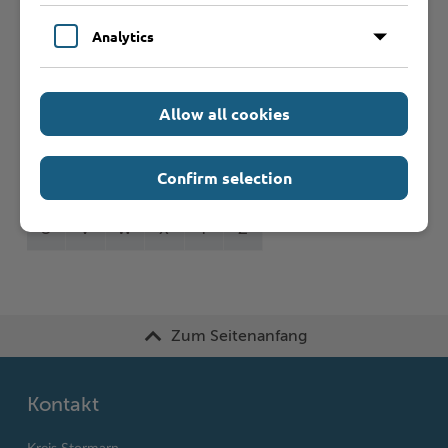
Formulare
Analytics
Leistungen von A bis Z
Allow all cookies
A
B
C
D
E
F
G
H
I
J
Confirm selection
K
L
M
N
O
P
Q
R
S
T
U
V
W
X
Y
Z
Zum Seitenanfang
Kontakt