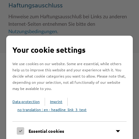
Haftungsauschluss
Hinweise zum Haftungsausschluß bei Links zu anderen
Internet-Seiten entnehmen Sie bitte den
Nutzungsbedingungen
.
Your cookie settings
We use cookies on our website. Some are essential, while others
Schnelleinstieg
help us to improve this website and your experience with it. You
decide what cookie categories you want to allow. Please note that,
depending on your selection, not all functionaliy of our website
Seite auswählen
may be avaiable to you.
Data protection
Imprint
Online-Services
no translation : en - headline_link_3_text
Essential cookies