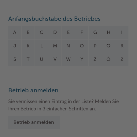
Woche der Seelischen Gesundheit
Zahlen, Daten, Fakten
Anfangsbuchstabe des Betriebes
#MeinStormarn
A
B
C
D
E
F
G
H
I
Karrieretag
J
K
L
M
N
O
P
Q
R
S
T
U
V
W
Y
Z
Ö
2
Betrieb anmelden
Sie vermissen einen Eintrag in der Liste? Melden Sie
Ihren Betrieb in 3 einfachen Schritten an.
Betrieb anmelden