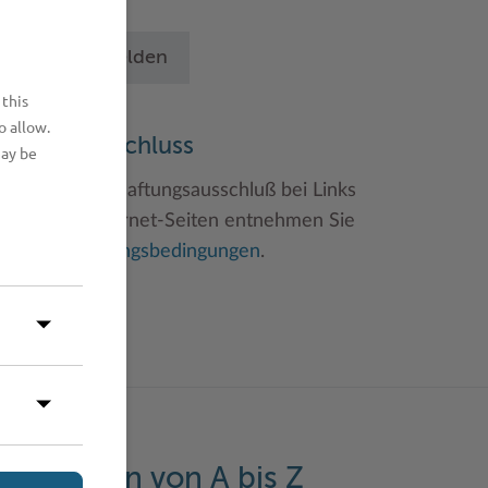
chritten an.
Betrieb anmelden
 this
o allow.
aftungsauschluss
may be
inweise zum Haftungsausschluß bei Links
u anderen Internet-Seiten entnehmen Sie
itte den
Nutzungsbedingungen
.
eistungen von A bis Z