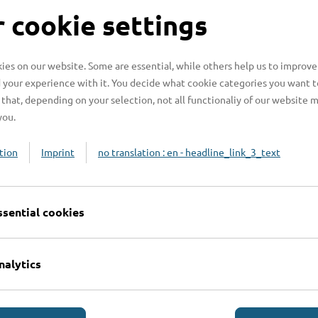
S
 cookie settings
es on our website. Some are essential, while others help us to improve
 your experience with it. You decide what cookie categories you want t
H
that, depending on your selection, not all functionaliy of our website 
you.
H
z
tion
Imprint
no translation : en - headline_link_3_text
b
ssential cookies
nalytics
Online-Services
L