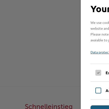
Your
We use cooki
website and
Please note 
avaiable to 
Data protec
E
A
Schnelleinstieg