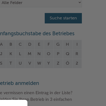
nfangsbuchstabe des Betriebes
A
B
C
D
E
F
G
H
I
J
K
L
M
N
O
P
Q
R
S
T
U
V
W
Y
Z
Ö
2
etrieb anmelden
ie vermissen einen Eintrag in der Liste?
elden Sie Ihren Betrieb in 3 einfachen