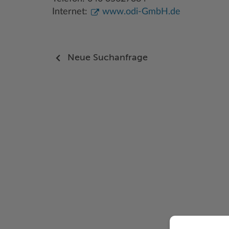
Internet:
www.odi-GmbH.de
Neue Suchanfrage