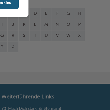
ookies
A
B
C
D
E
F
G
H
I
J
K
L
M
N
O
P
Q
R
S
T
U
V
W
X
Y
Z
Weiterführende Links
Mach Dich stark für Stormarn!