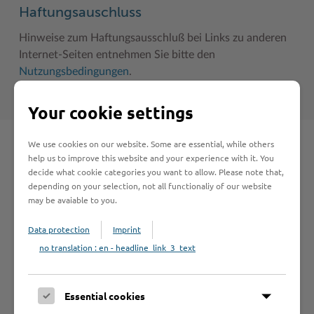
Haftungsauschluss
Hinweise zum Haftungsausschluß bei Links zu anderen
Internet-Seiten entnehmen Sie bitte den
Nutzungsbedingungen
.
Your cookie settings
We use cookies on our website. Some are essential, while others
Schnelleinstieg
help us to improve this website and your experience with it. You
decide what cookie categories you want to allow. Please note that,
depending on your selection, not all functionaliy of our website
Seite auswählen
may be avaiable to you.
Data protection
Imprint
Online-Services
no translation : en - headline_link_3_text
Essential cookies