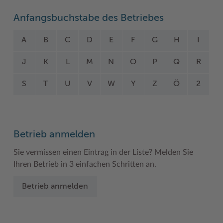
Woche der Seelischen Gesundheit
Zahlen, Daten, Fakten
Anfangsbuchstabe des Betriebes
#MeinStormarn
A
B
C
D
E
F
G
H
I
Karrieretag
J
K
L
M
N
O
P
Q
R
S
T
U
V
W
Y
Z
Ö
2
Betrieb anmelden
Sie vermissen einen Eintrag in der Liste? Melden Sie
Ihren Betrieb in 3 einfachen Schritten an.
Betrieb anmelden