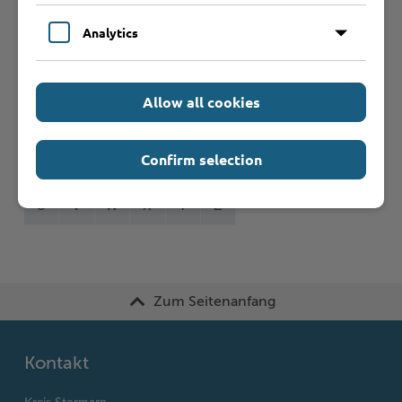
Formulare
Analytics
Leistungen von A bis Z
Allow all cookies
A
B
C
D
E
F
G
H
I
J
Confirm selection
K
L
M
N
O
P
Q
R
S
T
U
V
W
X
Y
Z
Zum Seitenanfang
Kontakt