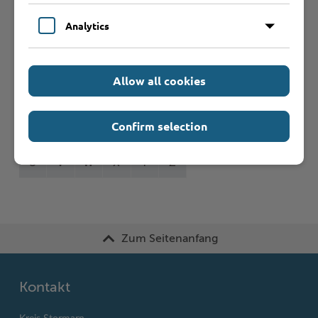
Formulare
Analytics
Leistungen von A bis Z
Allow all cookies
A
B
C
D
E
F
G
H
I
J
Confirm selection
K
L
M
N
O
P
Q
R
S
T
U
V
W
X
Y
Z
Zum Seitenanfang
Kontakt