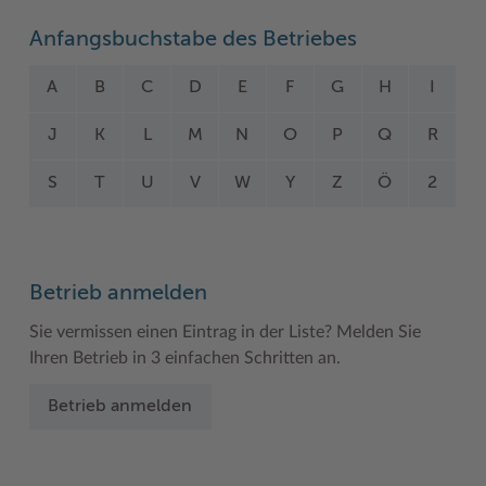
Woche der Seelischen Gesundheit
Zahlen, Daten, Fakten
Anfangsbuchstabe des Betriebes
#MeinStormarn
A
B
C
D
E
F
G
H
I
Karrieretag
J
K
L
M
N
O
P
Q
R
S
T
U
V
W
Y
Z
Ö
2
Betrieb anmelden
Sie vermissen einen Eintrag in der Liste? Melden Sie
Ihren Betrieb in 3 einfachen Schritten an.
Betrieb anmelden