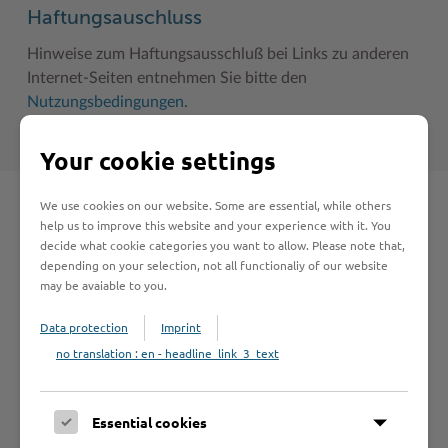
Haftungsauschluss
Hinweise zum Haftungsausschluß bei Links zu anderen
Internet-Seiten entnehmen Sie bitte den
Nutzungsbedingungen
.
Your cookie settings
We use cookies on our website. Some are essential, while others
Schnelleinstieg
help us to improve this website and your experience with it. You
decide what cookie categories you want to allow. Please note that,
depending on your selection, not all functionaliy of our website
Seite auswählen
may be avaiable to you.
Data protection
Imprint
Online-Services
no translation : en - headline_link_3_text
Essential cookies