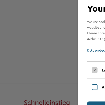
Your
We use cooki
website and
Please note 
avaiable to 
Data protec
E
A
Schnelleinstieg