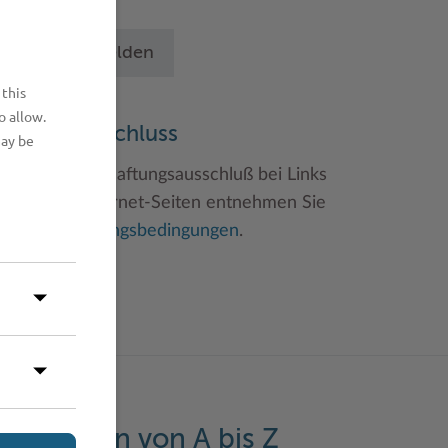
chritten an.
Betrieb anmelden
 this
o allow.
aftungsauschluss
may be
inweise zum Haftungsausschluß bei Links
u anderen Internet-Seiten entnehmen Sie
itte den
Nutzungsbedingungen
.
eistungen von A bis Z