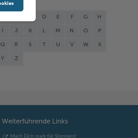
ookies
A
B
C
D
E
F
G
H
I
J
K
L
M
N
O
P
Q
R
S
T
U
V
W
X
Y
Z
Weiterführende Links
Mach Dich stark für Stormarn!