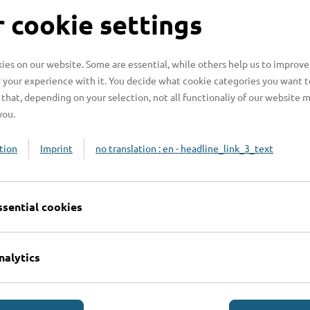
S
 cookie settings
es on our website. Some are essential, while others help us to improve
 your experience with it. You decide what cookie categories you want t
H
that, depending on your selection, not all functionaliy of our website 
you.
H
z
tion
Imprint
no translation : en - headline_link_3_text
b
ssential cookies
nalytics
Online-Services
L