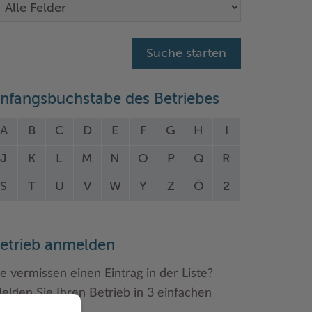
nfangsbuchstabe des Betriebes
A
B
C
D
E
F
G
H
I
J
K
L
M
N
O
P
Q
R
S
T
U
V
W
Y
Z
Ö
2
etrieb anmelden
ie vermissen einen Eintrag in der Liste?
elden Sie Ihren Betrieb in 3 einfachen