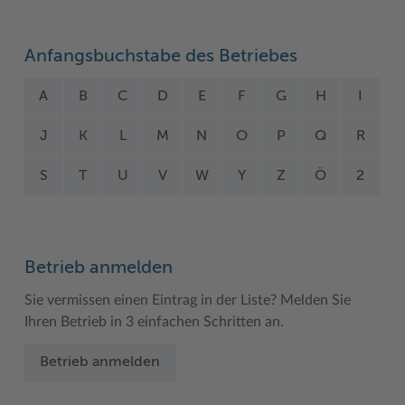
Woche der Seelischen Gesundheit
Zahlen, Daten, Fakten
Anfangsbuchstabe des Betriebes
#MeinStormarn
A
B
C
D
E
F
G
H
I
Karrieretag
J
K
L
M
N
O
P
Q
R
S
T
U
V
W
Y
Z
Ö
2
Betrieb anmelden
Sie vermissen einen Eintrag in der Liste? Melden Sie
Ihren Betrieb in 3 einfachen Schritten an.
Betrieb anmelden