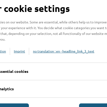
S
 cookie settings
es on our website. Some are essential, while others help us to improve
 your experience with it. You decide what cookie categories you want t
H
that, depending on your selection, not all functionaliy of our website 
you.
H
z
tion
Imprint
no translation : en - headline_link_3_text
b
ssential cookies
nalytics
Online-Services
L