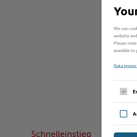
Your
We use cooki
website and
Please note 
avaiable to 
Data protec
E
A
Schnelleinstieg