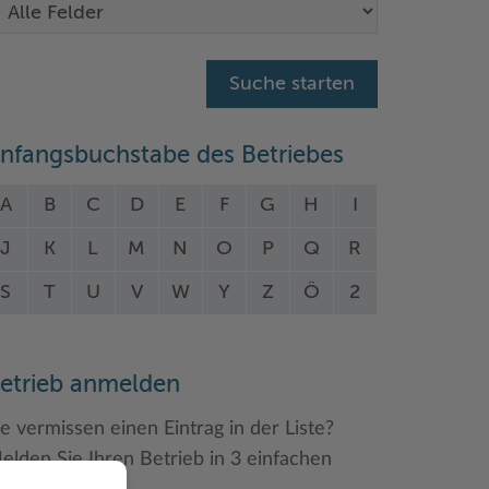
nfangsbuchstabe des Betriebes
A
B
C
D
E
F
G
H
I
J
K
L
M
N
O
P
Q
R
S
T
U
V
W
Y
Z
Ö
2
etrieb anmelden
ie vermissen einen Eintrag in der Liste?
elden Sie Ihren Betrieb in 3 einfachen