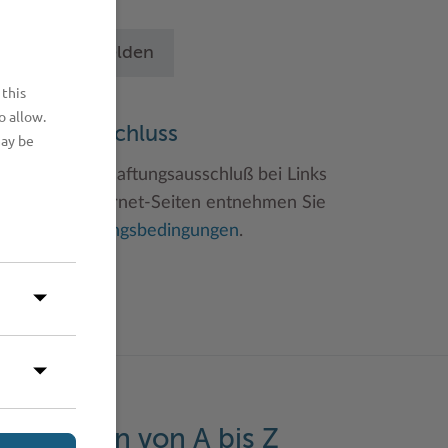
chritten an.
Betrieb anmelden
 this
o allow.
aftungsauschluss
may be
inweise zum Haftungsausschluß bei Links
u anderen Internet-Seiten entnehmen Sie
itte den
Nutzungsbedingungen
.
eistungen von A bis Z