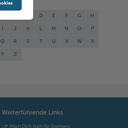
ookies
A
B
C
D
E
F
G
H
I
J
K
L
M
N
O
P
Q
R
S
T
U
V
W
X
Y
Z
Weiterführende Links
Mach Dich stark für Stormarn!