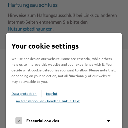
Haftungsauschluss
Hinweise zum Haftungsausschluß bei Links zu anderen
Internet-Seiten entnehmen Sie bitte den
Nutzungsbedingungen
.
Your cookie settings
We use cookies on our website. Some are essential, while others
Schnelleinstieg
help us to improve this website and your experience with it. You
decide what cookie categories you want to allow. Please note that,
depending on your selection, not all functionaliy of our website
Seite auswählen
may be avaiable to you.
Data protection
Imprint
Online-Services
no translation : en - headline_link_3_text
Essential cookies