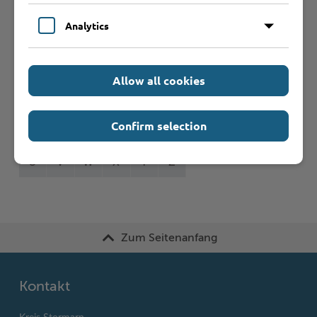
Formulare
Analytics
Leistungen von A bis Z
Allow all cookies
A
B
C
D
E
F
G
H
I
J
Confirm selection
K
L
M
N
O
P
Q
R
S
T
U
V
W
X
Y
Z
Zum Seitenanfang
Kontakt