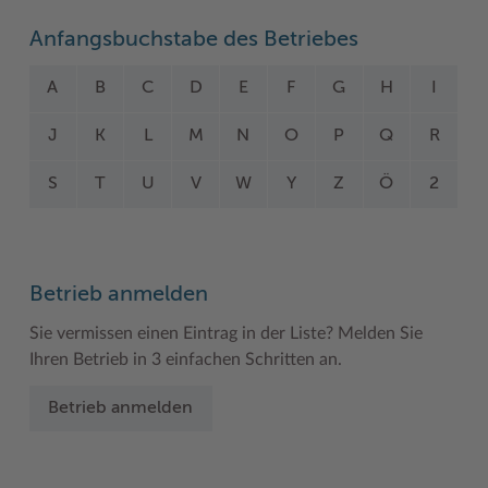
Woche der Seelischen Gesundheit
Zahlen, Daten, Fakten
Anfangsbuchstabe des Betriebes
#MeinStormarn
A
B
C
D
E
F
G
H
I
Karrieretag
J
K
L
M
N
O
P
Q
R
S
T
U
V
W
Y
Z
Ö
2
Betrieb anmelden
Sie vermissen einen Eintrag in der Liste? Melden Sie
Ihren Betrieb in 3 einfachen Schritten an.
Betrieb anmelden