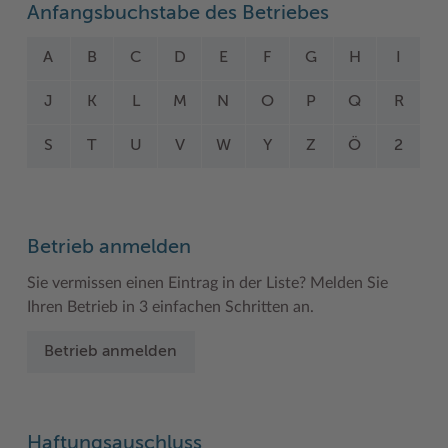
Anfangsbuchstabe des Betriebes
Woche der Seelischen Gesundheit
Zahlen, Daten, Fakten
A
B
C
D
E
F
G
H
I
#MeinStormarn
J
K
L
M
N
O
P
Q
R
Karrieretag
S
T
U
V
W
Y
Z
Ö
2
Betrieb anmelden
Sie vermissen einen Eintrag in der Liste? Melden Sie
Ihren Betrieb in 3 einfachen Schritten an.
Betrieb anmelden
Haftungsauschluss