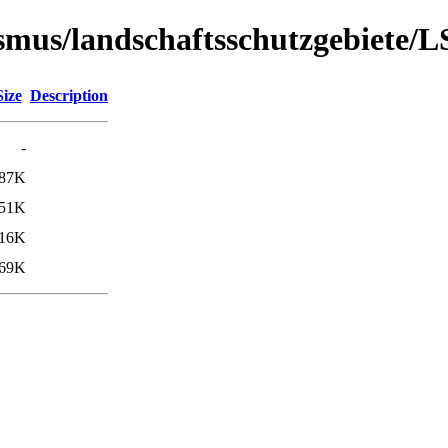
urismus/landschaftsschutzgebiete
Size
Description
-
87K
51K
16K
69K