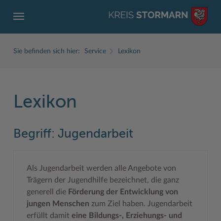
Sie befinden sich hier:
Service
Lexikon
Lexikon
ZURÜCK
ZURÜCK
ZURÜCK
ZURÜCK
ZURÜCK
ZURÜCK
Begriff:
Jugendarbeit
Service
Aktuelles
Der Kreis
Karriere
Wirtschaft
Freizeit und Kultur
Ämter, Einrichtungen
Amtliche Bekanntmachungen
Fachbereiche
Ausbildung beim Kreis Stormarn
Beruf und Familie im Hansebelt
BahnRadWege
Als Jugendarbeit werden alle Angebote von
Bürgerportal Stormarn ↗
Ausschreibungen
Interessantes in und aus Stormarn
Der Kreis als Arbeitgeber
Branchenverzeichnis
Frei- und Hallenbäder
Trägern der Jugendhilfe bezeichnet, die ganz
generell die
Förderung der Entwicklung von
Führerscheine
Baustellen in Stormarn
Kreis Stormarn Porträt
Ihre Bewerbung
EG-Dienstleistungsrichtlinie (EG-DLRL)
Herrenhäuser
jungen Menschen
zum Ziel haben. Jugendarbeit
Formulare & Dokumente
Bildungskommune
Kreiskarte
Initiativbewerbungen Verwaltung
Handwerk für nachhaltiges Wirtschaften
Kultur
erfüllt damit
eine Bildungs-, Erziehungs- und