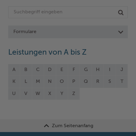
Formulare
Leistungen von A bis Z
A
B
C
D
E
F
G
H
I
J
K
L
M
N
O
P
Q
R
S
T
U
V
W
X
Y
Z
Zum Seitenanfang