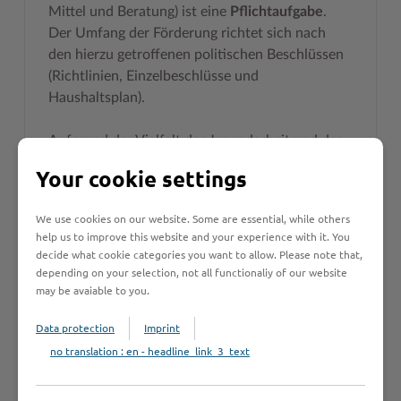
Mittel und Beratung) ist eine
Pflichtaufgabe
.
Der Umfang der Förderung richtet sich nach
den hierzu getroffenen politischen Beschlüssen
(Richtlinien, Einzelbeschlüsse und
Haushaltsplan).
Aufgrund der Vielfalt der Jugendarbeit und der
unterschiedlichen Förderungen kann im Internet
Your cookie settings
immer nur ein Ausschnitt dargestellt werden.
Für weitere Informationen empfehlen wir neben
We use cookies on our website. Some are essential, while others
unseren weiteren Internetseiten den ->
help us to improve this website and your experience with it. You
Jugendserver Stormarn
. Hier erhalten Sie
decide what cookie categories you want to allow. Please note that,
weitere Informationen rund um die
depending on your selection, not all functionaliy of our website
may be avaiable to you.
Jugendarbeit im Kreis Stormarn und Links zu
den unterschiedlichsten Informationen und
Data protection
Imprint
Anbietern (Kreis Stormarn und darüber hinaus).
no translation : en - headline_link_3_text
Natürlich sind wir für Ihre Fragen auch
persönlich da.