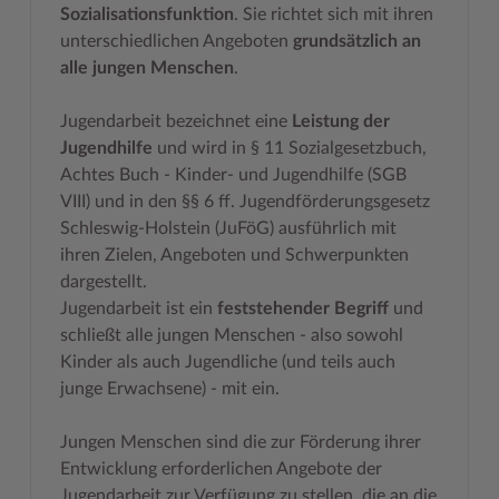
Sozialisationsfunktion
. Sie richtet sich mit ihren
Geodatenportale (Kreiskarte)
Fotoarchiv
Kreispräsident
Offene Stellen
Klimaschutz beim Kreis Stormarn
Kulturelle Einrichtungen
unterschiedlichen Angeboten
grundsätzlich an
Kfz-Zulassung
Hitzeschutz
Kreistag und Ausschüsse
Praktika und FSJ
Projekt e-Gewerbe
Museen
alle jungen Menschen
.
Kontakt / Öffnungszeiten
Klimaanpassungskonzept
Kreistag Sitzungskalender
Weiterbildung beim Kreis Stormarn
Stormarner Bündnis für bezahlbares Wohnen
Naturschutzgebiete
Jugendarbeit bezeichnet eine
Leistung der
Jugendhilfe
und wird in § 11 Sozialgesetzbuch,
Lebenslagen
Kreistag Sitzungskalender
Kreisverwaltung
Wen wir suchen
Wirtschafts- und Aufbaugesellschaft Stormarn
Radwandern
Achtes Buch - Kinder- und Jugendhilfe (SGB
Leistungen
Lokales Wetter
Landrat
Zahlen, Daten, Fakten
Storchenhorste
VIII) und in den §§ 6 ff. Jugendförderungsgesetz
Schleswig-Holstein (JuFöG) ausführlich mit
Lexikon
Newsletter
Sonderbereiche
Lieblingsplätze in der Metropolregion
ihren Zielen, Angeboten und Schwerpunkten
Publikationen
Pressemeldungen
Stabsbereiche
Termine und Veranstaltungen
dargestellt.
Jugendarbeit ist ein
feststehender Begriff
und
Wo Sie uns finden
Social Media
Städte und Gemeinden
Tourismus
schließt alle jungen Menschen - also sowohl
Kinder als auch Jugendliche (und teils auch
Wunsch-Kennzeichen ↗
Stellenangebote
Wahlen im Kreis
Umlandscout Hamburg
junge Erwachsene) - mit ein.
Zuständigkeitsfinder SH ↗
Stormarninfo
Wappen und Geschichte
Vereine und Gruppen
Jungen Menschen sind die zur Förderung ihrer
Termine
Wappenrolle
Wälder und Moore
Entwicklung erforderlichen Angebote der
Ukrainehilfe
Was ist ein Kreis?
Jugendarbeit zur Verfügung zu stellen, die an die