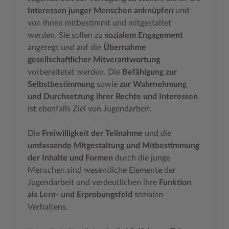
Interessen junger Menschen anknüpfen
und
Woche der Seelischen Gesundheit
Zahlen, Daten, Fakten
von ihnen mitbestimmt und mitgestaltet
werden. Sie sollen zu
sozialem Engagement
#MeinStormarn
angeregt und auf die
Übernahme
Karrieretag
gesellschaftlicher Mitverantwortung
vorbereitetet werden. Die
Befähigung zur
Selbstbestimmung
sowie
zur Wahrnehmung
und Durchsetzung ihrer Rechte und Interessen
ist ebenfalls Ziel von Jugendarbeit.
Die
Freiwilligkeit der Teilnahme
und die
umfassende Mitgestaltung und Mitbestimmung
der Inhalte und Formen
durch die junge
Menschen sind wesentliche Elemente der
Jugendarbeit und verdeutlichen ihre
Funktion
als Lern- und Erprobungsfeld
sozialen
Verhaltens.