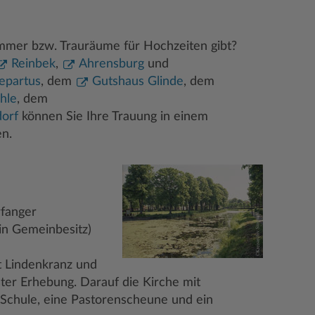
immer bzw. Trauräume für Hochzeiten gibt?
Reinbek
,
Ahrensburg
und
epartus
, dem
Gutshaus Glinde
, dem
hle
, dem
orf
können Sie Ihre Trauung in einem
n.
rfanger
in Gemeinbesitz)
t Lindenkranz und
ter Erhebung. Darauf die Kirche mit
 Schule, eine Pastorenscheune und ein