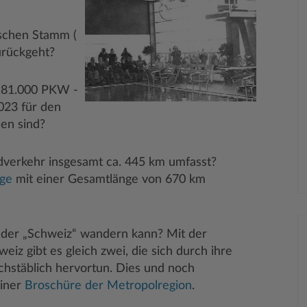
ischen Stamm (
urückgeht?
181.000 PKW -
023 für den
sen sind?
dverkehr insgesamt ca. 445 km umfasst?
ge
mit einer Gesamtlänge von 670 km
 der „Schweiz“ wandern kann? Mit der
iz gibt es gleich zwei, die sich durch ihre
chstäblich hervortun. Dies und noch
einer
Broschüre der Metropolregion
.