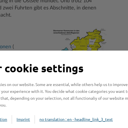
ung in die Ostsee mündet. Und trotz 104
 zwei Fuhrten gibt es Abschnitte, in denen
acht.
ionen
(
st?
 cookie settings
ollen die Stärken und
hleswig-Holstein
mehr Wirtschaftskraft,
es on our website. Some are essential, while others help us to improve
ualität in diesen
 your experience with it. You decide what cookie categories you want t
that, depending on your selection, not all functionaliy of our website 
you.
2 km Bundesautobahnen, 81 km Bundes-,
tion
Imprint
no translation : en - headline_link_3_text
r als 800 km Gemeindestraßen fließt?