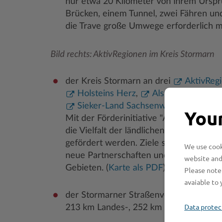
nur etwa 20 Kilometer von ihrem Urspr
Brücken, einem Tunnel, zwei Fähren und
die Trave große Umwege erforderlich m
Bild rechts: AktivRegionen im Kreis Stormarn
der Kreis Stormarn an drei
AktivReg
Holsteins Herz
,
Alsterland
und
Sieker-Land Sachsenwald
) beteiligt i
Your
Mit der Förderinitiative "AktivRegion" s
die Vielfalt der ländlichen Räume in Sc
gefördert werden. Ziele sind vor allem 
We use cooki
neue Partnerschaften und mehr Lebensq
website and
Gebieten. (
Karte als PDF
)
Please note 
avaiable to 
der Stormarner Straßenverkehr über 8
Data protec
213 km Landes-, 252 km Kreis- und meh