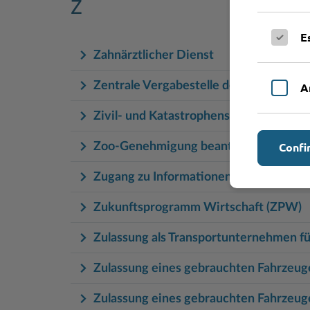
Z
E
Zahnärztlicher Dienst
Zentrale Vergabestelle des Kreises St
A
Zivil- und Katastrophenschutz
Confi
Zoo-Genehmigung beantragen
Zugang zu Informationen bei informati
Zukunftsprogramm Wirtschaft (ZPW)
Zulassung als Transportunternehmen fü
Zulassung eines gebrauchten Fahrzeuges
Zulassung eines gebrauchten Fahrzeuge