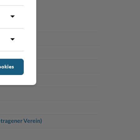
ookies
etragener Verein)