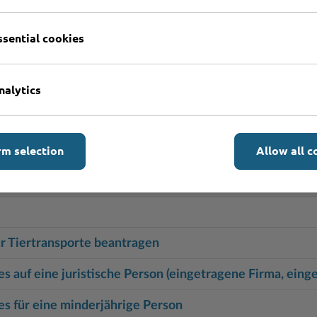
ssential cookies
ormarn
nalytics
rm selection
Allow all c
onspflichtigen Stellen beantragen
r Tiertransporte beantragen
 auf eine juristische Person (eingetragene Firma, eing
s für eine minderjährige Person