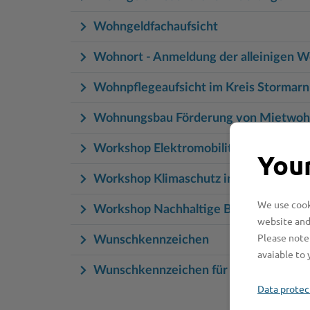
Wohngeldfachaufsicht
Wohnort - Anmeldung der alleinigen 
Wohnpflegeaufsicht im Kreis Stormarn
Wohnungsbau Förderung von Mietwo
Workshop Elektromobilität und erneuer
Your
Workshop Klimaschutz in Schule & Kit
We use cooki
Workshop Nachhaltige Beschaffung S
website and
Please note 
Wunschkennzeichen
avaiable to 
Wunschkennzeichen für ein Fahrzeug 
Data protec