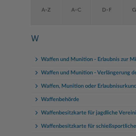
A-Z
A-C
D-F
G
W
Waffen und Munition - Erlaubnis zur 
Waffen und Munition - Verlängerung d
Waffen, Munition oder Erlaubnisurkund
Waffenbehörde
Waffenbesitzkarte für jagdliche Verei
Waffenbesitzkarte für schießsportlich