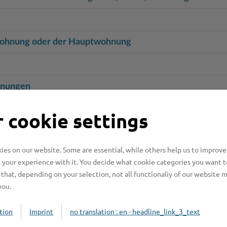
Wohnung oder der Hauptwohnung
hnungen
bare Energien - neue Mobilität auf dem Land
 cookie settings
a
es on our website. Some are essential, while others help us to improve
tormarn
 your experience with it. You decide what cookie categories you want t
that, depending on your selection, not all functionaliy of our website 
you.
beantragen
tion
Imprint
no translation : en - headline_link_3_text