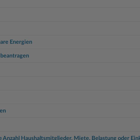
bare Energien
 beantragen
gen
nzahl Haushaltsmitglieder, Miete, Belastung oder Eink